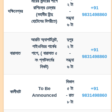
মায়ের মন্দিরের পাশে
২ টা
রাশিচক্র চেম্বার
+91
দক্ষিনেশ্বর
-
(মহাবীর হিন্দু
9831498860
সন্ধ্যা
হোটেলের বিপরীতে)
৬ টা
আরতি অ্যাপার্টমেন্ট,
দুপুর
পাইওনিয়র পার্কের
২ টা
+91
বারাসাত
পাশে, ( বারাসাত ৫
-
9831498860
নং প্লাটফর্মের
সন্ধ্যা
নিকট)
৬ টা
বিকাল
To Be
৫ টা
+91
কালীঘাট
Announced
- রাত
9831498860
৮ টা