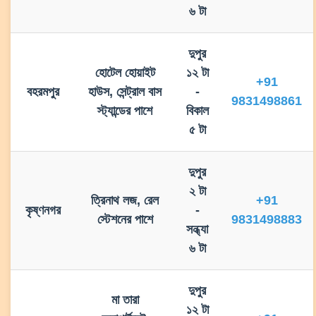
৬ টা
দুপুর
হোটেল হোয়াইট
১২ টা
+91
বহরমপুর
হাউস, সেন্ট্রাল বাস
-
9831498861
স্ট্যান্ডের পাশে
বিকাল
৫ টা
দুপুর
২ টা
ত্রিনাথ লজ, রেল
+91
কৃষ্ণনগর
-
স্টেশনের পাশে
9831498883
সন্ধ্যা
৬ টা
দুপুর
মা তারা
১২ টা