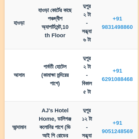
দুপুর
হাওড়া কোর্টের কাছে
২ টা
পঞ্চদ্বীপ
+91
হাওড়া
-
অ্যাপার্টমেন্ট,10
9831498860
সন্ধ্যা
th Floor
৬ টা
দুপুর
পার্বতী হোটেল
২ টা
+91
আসাম
(কামাক্ষা মন্দিরের
-
6291088468
পাশে)
বিকাল
৫ টা
AJ's Hotel
দুপুর
Home, ডালিগঞ্জ
১২ টা
+91
আন্দামান
কলোনির পাশে (ভি
-
9051248569
আই পি রোডের
সন্ধ্যা