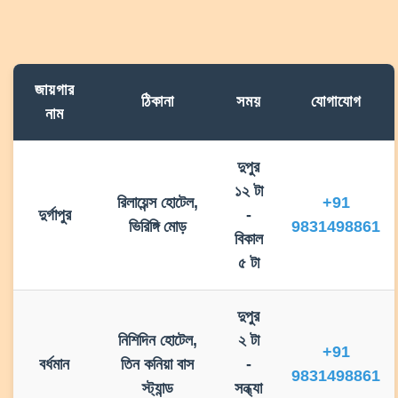
জায়গার
ঠিকানা
সময়
যোগাযোগ
নাম
দুপুর
১২ টা
রিলায়েন্স হোটেল,
+91
দুর্গাপুর
-
ভিরিঙ্গি মোড়
9831498861
বিকাল
৫ টা
দুপুর
নিশিদিন হোটেল,
২ টা
+91
বর্ধমান
তিন কনিয়া বাস
-
9831498861
স্ট্যান্ড
সন্ধ্যা