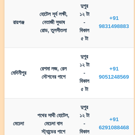
দুপুর
হোটেল সূর্য লক্ষী,
১২ টা
+91
রায়গঞ্জ
নেতাজী সুভাষ
-
9831498883
রোড, তুলসীতলা
বিকাল
৫ টা
দুপুর
১২ টা
রেশমা লজ, রেল
+91
মেদিনীপুর
-
স্টেশনের পাশে
9051248569
বিকাল
৫ টা
দুপুর
পথের সাথী হোটেল,
১২ টা
+91
মেচেদা
মেচেদা বাস
-
6291088468
স্ট্যান্ডের পাশে
বিকাল