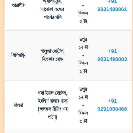
অ্যাপার্টমেন্ট,
+91
তারাপীঠ
-
দারোকা লজের
9831498861
বিকাল
পাশের গলি
৫ টা
দুপুর
১২ টা
শালুজা হোটেল,
+91
শিলিগুড়ি
-
হিলকার রোড
9831498883
বিকাল
৫ টা
দুপুর
গঙ্গা ইয়াদ হোটেল,
১২ টা
ইংলিশ বাজার থানা
+91
মালদা
-
(জলকল বিল্ডিং এর
6291088468
বিকাল
পাশে)
৫ টা