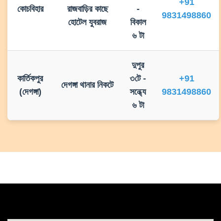
+91
কোচবিহার
রাজবাড়ির কাছে
-
9831498860
হোটেল যুবরাজ
বিকাল
৬ টা
দুপুর
কার্তিকপুর
৩টে -
+91
দেগঙ্গা থানার নিকটে
(দেগঙ্গা)
সন্ধ্যে
9831498860
৬ টা