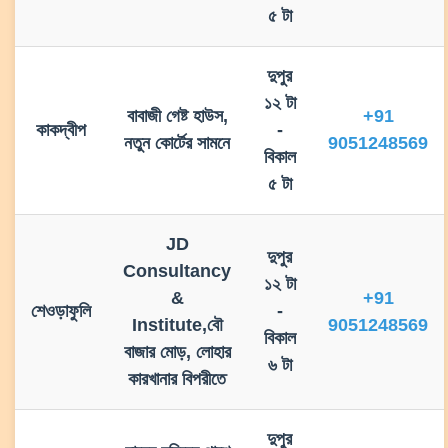
৫ টা
দুপুর
১২ টা
বাবাজী গেষ্ট হাউস,
+91
কাকদ্বীপ
-
নতুন কোর্টের সামনে
9051248569
বিকাল
৫ টা
JD
দুপুর
Consultancy
১২ টা
&
+91
শেওড়াফুলি
-
Institute,বৌ
9051248569
বিকাল
বাজার মোড়, লোহার
৬ টা
কারখানার বিপরীতে
দুপুর