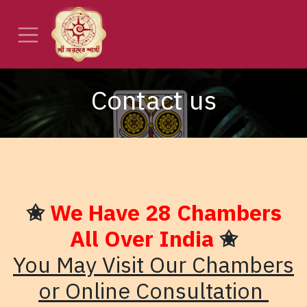
Skip to Content
Contact us
✬
We Have 28 Chambers
All Over India
✬
You May Visit Our Chambers
or Online Consultation