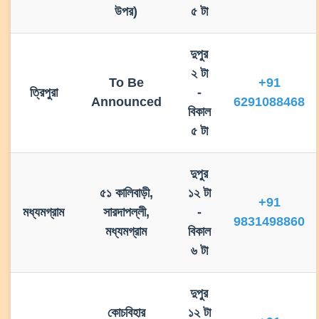
উপর)
৫ টা
দুপুর
২ টা
To Be
+91
ত্রিপুরা
-
Announced
6291088468
বিকাল
৫ টা
দুপুর
৫১ কালিবাড়ী,
১২ টা
+91
মধ্যমগ্রাম
সারদাপল্লী,
-
9831498860
মধ্যমগ্রাম
বিকাল
৬ টা
দুপুর
কোচবিহার
১২ টা