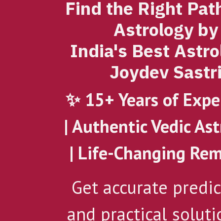
Find the Right Pat
Astrology by
India's Best Astro
Joydev Sastr
✨ 15+ Years of Expe
| Authentic Vedic As
| Life-Changing Re
Get accurate predic
and practical soluti