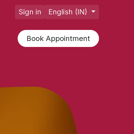
Sign in
English (IN)
Book Appointment
rology AI
Posts
Horoscope
F