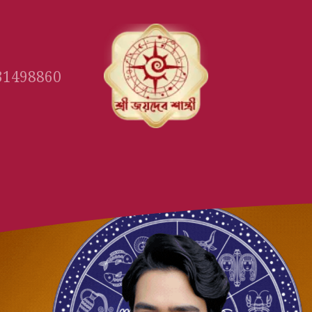
31498860
Gallery
Book Appointment
Ast