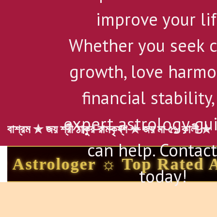
improve your lif
Whether you seek c
growth, love harmo
financial stability,
expert astrology gu
কুর রামকৃষ্ণ ✯ জয় মা ৫১ কালী ✯
can help. Contact
he Best Astrologer in Indi
today!