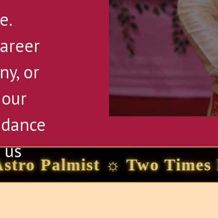
e.
areer
ny, or
 our
idance
 us
a ☼ Vedic Astrologer ☼ To