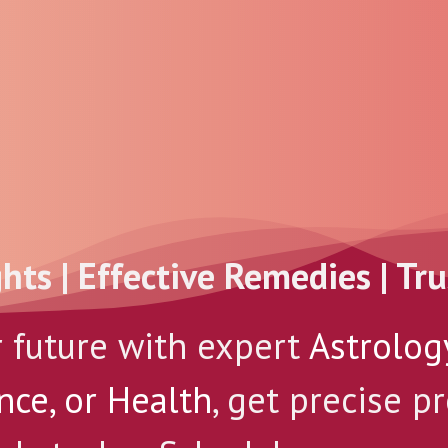
ghts | Effective Remedies | Tr
r future with expert
Astrolog
nce, or Health
, get precise p