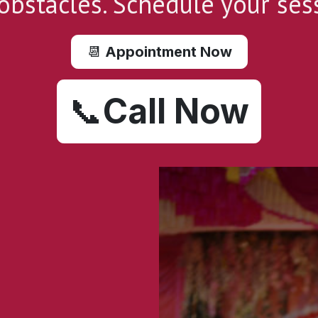
bstacles. Schedule your ses
📆
Appointment Now
📞
Call Now