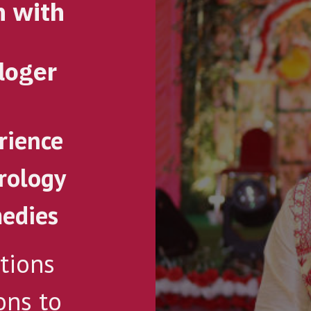
h with
loger
i
rience
trology
medies
tions
ons to