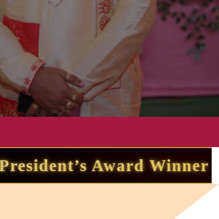
p Rated Astro Palmist ☼ Tw