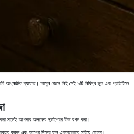
ালী আধ্যাত্মিক ব্যাঘাত। আসুন জেনে নিই সেই
৯টি নিষিদ্ধ ভুল
এবং প্রতিটিতে
জো
র সকাল ৮:৩০ টা - বিকাল ৪:০০ টা পর্যন্ত খোলা থাকে।
 করা মানেই আপনার অলক্ষ্যে দুর্ভাগ্যের বীজ বপন করা।
Get Direction
 ব্যবহার করুন এবং আগের দিনের ফুল একান্তভাবে সরিয়ে ফেলুন।