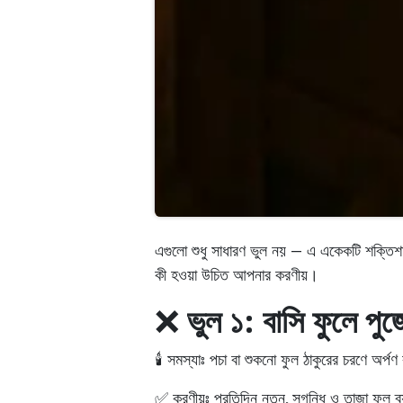
এগুলো শুধু সাধারণ ভুল নয় — এ একেকটি শক্তিশ
কী হওয়া উচিত আপনার করণীয়।
❌
ভুল ১: বাসি ফুলে পু
আমাদের সাথে যোগাযোগ করুন: আমাদের অফিস সোমবার - শুক্রবা
🕯️ সমস্যাঃ
পচা বা শুকনো ফুল ঠাকুরের চরণে অর্পণ
✅ করণীয়ঃ
প্রতিদিন নতুন, সুগন্ধি ও তাজা ফুল