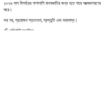
২০২৬ সাল বিপর্যয়ের পাশাপাশি মানবজাতির জন্য হতে পারে আত্মজাগরণের
বছর।
ভয় নয়, প্রয়োজন সচেতনতা, প্রস্তুতি এবং ভারসাম্য।
🕉️
কপিরাইট সংরক্ষিত
© Astrologer Joydev Sastri | 51 KALIBARI
জয়দেব শাস্ত্রী । ৫১কালিবাড়ি
16 December 2025
SHARE THIS POST