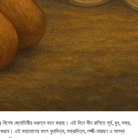
র সকাল ৮:৩০ টা - বিকাল ৪:০০ টা পর্যন্ত খোলা থাকে।
বিশেষ জ্যোতিষীয় গুরুত্ব বহন করছে। এই দিনে মীন রাশিতে সূর্য, বুধ, শুক্র,
 করবে। এই মহাযোগের ফলে বুধাদিত্য, শুক্রাদিত্য, লক্ষ্মী-নারায়ণ ও মালব্য