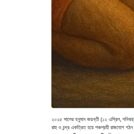
আমাদের সাথে যোগাযোগ করুন: আমাদের অফিস সোমবার - শুক্রবা
২০২৫ সালের হনুমান জয়ন্তী (১২ এপ্রিল, শনিবার) 
রাহু ও চন্দ্র একত্রিত হয়ে পঞ্চগ্রহী রাজযোগ গঠন