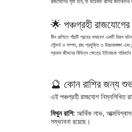
রাজযোগের সৃষ্টি হবে, যা কয়েকটি রাশির জাতকদে
ডিজাইন করেছেন: DW Tech | সুব্রত চক্রবর্তী
🌟 পঞ্চগ্রহী রাজযোগের 
মীন রাশিতে পাঁচটি গ্রহের সমাবেশ একটি বিরল ঘটনা।
সৌন্দর্য ও সম্পদ, রাহু প্রযুক্তি ও উচ্চাকাঙ্ক্ষা 
প্রভাব জীবনের বিভিন্ন ক্ষেত্রে ইতিবাচক পরিবর
আমাদের একটি বার্তা পাঠান
joydevsastri
🔮 কোন রাশির জন্য শু
এই পঞ্চগ্রহী রাজযোগ নিম্নলিখিত র
মিথুন রাশি
: আর্থিক লাভ, আত্মবিশ্বাস
সম্ভাবনা রয়েছে।