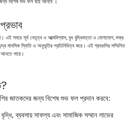
Get Direction
র জন্য বিশেষ শুভ ফল বয়ে আনবে ।​
প্রভাব
 এই সময়ে সূর্য নেতৃত্ব ও আত্মবিশ্বাস, বুধ বুদ্ধিমত্তা ও যোগাযোগ, শুক্র
এবং চন্দ্র মানসিক স্থিতি ও অনুভূতির প্রতিনিধিত্ব করে। এই গ্রহগুলির সম্মিলিত
্তন আনতে পারে।
আমাদের ফোন করুন
9830@gmail.com
+৯১ ৯৮৩১৪৯৮৮৬০
ভ?
াশির জাতকদের জন্য বিশেষ শুভ ফল প্রদান করবে:
 বৃদ্ধি, ব্যবসায় সাফল্য এবং সামাজিক সম্মান লাভের
হোম
•
আমাদের সম্পর্কে
•
সেবা
•
পরিষেবার শর্তাবলী
•
গোপনীয