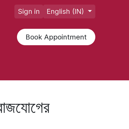
Sign in
English (IN)
Book Appointment
rology AI
Posts
Horoscope
F
 রাজযোগের