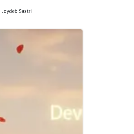
Sri Joydeb Sastri