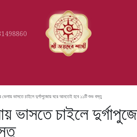
31498860
Gallery
Book Appointment
Ast
 ভেলায় ভাসতে চাইলে দুর্গাপুজোয় ঘরে আনতেই হবে ১১টি শুভ বস্তু
ায় ভাসতে চাইলে দুর্গাপ
্তু