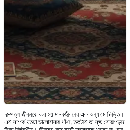
দাম্পত্য জীবনকে বলা হয় মানবজীবনের এক অন্যতম ভিত্তি।
এই সম্পর্ক যতটা ভালোবাসায় গাঁথা, ততটাই তা সূক্ষ্ম বোঝাপড়ার
উপর নির্ভরশীল। জীবনের পথে যতই ভালোবাসা থাকুক না কেন,