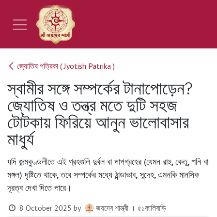
Skip to Content
জ্যোতিষ পত্রিকা ( Jyotish Patrika )
স্বামীর সঙ্গে সম্পর্কের টানাপোড়েন?
জ্যোতিষ ও তন্ত্র মতে দুটি সহজ
টোটকায় ফিরিয়ে আনুন ভালোবাসার
মাধুর্য
যদি জন্মকুণ্ডলীতে এই গ্রহগুলি দুর্বল বা পাপগ্রহের (যেমন রাহু, কেতু, শনি বা
মঙ্গল) দৃষ্টিতে থাকে, তবে সম্পর্কের মধ্যে ঠান্ডাভাব, সন্দেহ, এমনকি মানসিক
দূরত্ব দেখা দিতে পারে।
8 October 2025
by
জয়দেব শাস্ত্রী । ৫১কালিবাড়ি