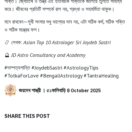
শক্তি
। জ্যোতিষ ও তন্ত্র এই ইতিবাচক শক্তিকে জাগিয়ে তুলতে সাহায্য
করে। জীবনের প্রতিটি সম্পর্কে রাগ নয়, শ্রদ্ধা ও সহমর্মিতা থাকুক।
মনে রাখবেন—
সুখী সংসার শুধু ভাগ্যের দান নয়, এটা সঠিক কর্ম, সঠিক শক্তি
ও সঠিক মন্ত্রের ফল।
📿
লেখক:
Asian Top 10 Astrologer Sri Joydeb Sastri
🔮
JD Astro Consultancy and Academy
#দাম্পত্যশান্তি #JoydebSastri #AstrologyTips
#TotkaForLove #BengaliAstrology #TantraHealing
জয়দেব শাস্ত্রী । ৫১কালিবাড়ি
8 October 2025
SHARE THIS POST