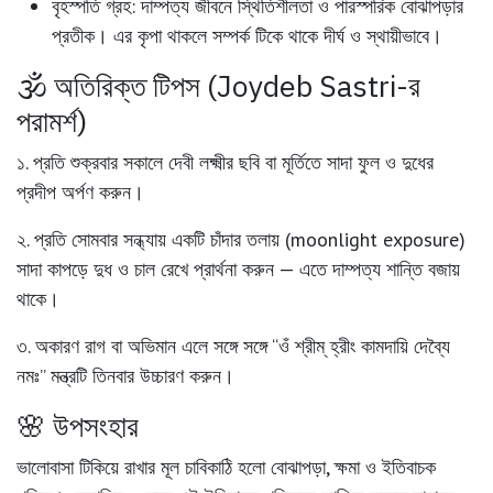
বৃহস্পতি গ্রহ
: দাম্পত্য জীবনে স্থিতিশীলতা ও পারস্পরিক বোঝাপড়ার
প্রতীক। এর কৃপা থাকলে সম্পর্ক টিকে থাকে দীর্ঘ ও স্থায়ীভাবে।
🕉️ অতিরিক্ত টিপস (Joydeb Sastri-র
পরামর্শ)
১. প্রতি শুক্রবার সকালে দেবী লক্ষ্মীর ছবি বা মূর্তিতে সাদা ফুল ও দুধের
প্রদীপ অর্পণ করুন।
২. প্রতি সোমবার সন্ধ্যায় একটি চাঁদার তলায় (moonlight exposure)
সাদা কাপড়ে দুধ ও চাল রেখে প্রার্থনা করুন — এতে দাম্পত্য শান্তি বজায়
থাকে।
৩. অকারণ রাগ বা অভিমান এলে সঙ্গে সঙ্গে “ওঁ শ্রীম্‌ হ্রীং কামদায়ি দেব্যৈ
নমঃ” মন্ত্রটি তিনবার উচ্চারণ করুন।
🌸 উপসংহার
ভালোবাসা টিকিয়ে রাখার মূল চাবিকাঠি হলো
বোঝাপড়া, ক্ষমা ও ইতিবাচক