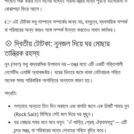
পদ্ধতি শুরু করার তিন মাসের মধ্যেই স্বামী-স্ত্রীর মধ্যে পুরনো ভালোবাসা ও
বোঝাপড়া ফিরে আসে।
👉 এই টোটকা শুধু দাম্পত্য সম্পর্কের জন্য নয়, বন্ধুত্ব, ব্যবসায়িক সম্পর্ক
বা পরিবারের অন্য কারও সঙ্গে সম্পর্ক উন্নত করতেও সমান কার্যকর।
💠 দ্বিতীয় টোটকা: নুনজল দিয়ে ঘর মোছার
তান্ত্রিক রহস্য
নুন (লবণ)
শুধু খাদ্যরসিক উপাদান নয়—তন্ত্র মতে এটি একটি শক্তিশালী
নেগেটিভ এনার্জি অ্যাবজর্বার। ঘরের ভিতরে জমে থাকা নেতিবাচক শক্তি
অনেক সময় পারিবারিক অশান্তির অন্যতম কারণ হয়।
পদ্ধতি:
সপ্তাহে অন্তত তিন দিন সকালে এক বালতি জলে এক চিমটি পাথর নুন
(Rock Salt) মিশিয়ে সেই জল দিয়ে ঘর মুছুন।
ঘর মোছার সময় মনে মনে বলুন:
“ওঁ শান্তি, প্রেম, ঐক্যমস্তু”
— এটি
চন্দ্র মন্ত্র, যা পরিবারের মধ্যে স্নেহের শক্তি বৃদ্ধি করে।