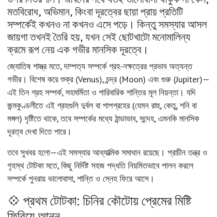
মতবিরোধ, অভিমান, কিংবা দূরত্বের ছায়া প্রায় প্রতিটি
সম্পর্কেই কখনও না কখনও এসে পড়ে। কিন্তু সমস্যার আসল
জায়গা তখনই তৈরি হয়, যখন সেই ছোটখাটো মনোমালিন্য
ক্রমে রূপ নেয় এক গভীর মানসিক দূরত্বে।
জ্যোতিষ শাস্ত্র মতে,
দাম্পত্য সম্পর্কে গ্রহ-নক্ষত্রের প্রভাব
অত্যন্ত
গভীর। বিশেষ করে
শুক্র (Venus)
,
চন্দ্র (Moon)
এবং
গুরু (Jupiter)
—
এই তিন গ্রহ সম্পর্ক, সহমর্মিতা ও পারিবারিক শান্তির মূল নিয়ন্তা। যদি
জন্মকুণ্ডলীতে এই গ্রহগুলি দুর্বল বা পাপগ্রহের (যেমন রাহু, কেতু, শনি বা
মঙ্গল) দৃষ্টিতে থাকে, তবে সম্পর্কের মধ্যে ঠান্ডাভাব, সন্দেহ, এমনকি মানসিক
দূরত্ব দেখা দিতে পারে।
তবে সুখবর হলো—এই সমস্যার আধ্যাত্মিক সমাধান রয়েছে। প্রাচীন তন্ত্র ও
গৃহস্থ টোটকা মতে, কিছু নির্দিষ্ট সহজ পদ্ধতি নিয়মিতভাবে পালন করলে
সম্পর্কে পুনরায় ভালোবাসা, শান্তি ও স্নেহ ফিরে আসে।
💠 প্রথম টোটকা: চিনির কৌটোয় প্রেমের মিষ্টি
ফিরিয়ে আনুন