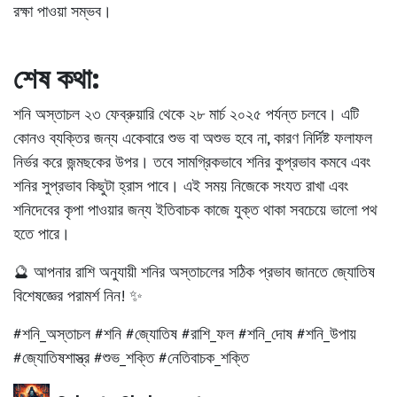
রক্ষা পাওয়া সম্ভব।
শেষ কথা:
শনি অস্তাচল
২৩ ফেব্রুয়ারি থেকে ২৮ মার্চ ২০২৫ পর্যন্ত
চলবে। এটি
কোনও ব্যক্তির জন্য একেবারে শুভ বা অশুভ হবে না, কারণ নির্দিষ্ট ফলাফল
নির্ভর করে জন্মছকের উপর। তবে সামগ্রিকভাবে শনির কুপ্রভাব কমবে এবং
শনির সুপ্রভাব কিছুটা হ্রাস পাবে। এই সময় নিজেকে সংযত রাখা এবং
শনিদেবের কৃপা পাওয়ার জন্য ইতিবাচক কাজে যুক্ত থাকা সবচেয়ে ভালো পথ
হতে পারে।
🔮
আপনার রাশি অনুযায়ী শনির অস্তাচলের সঠিক প্রভাব জানতে জ্যোতিষ
বিশেষজ্ঞের পরামর্শ নিন!
✨
#শনি_অস্তাচল #শনি #জ্যোতিষ #রাশি_ফল #শনি_দোষ #শনি_উপায়
#জ্যোতিষশাস্ত্র #শুভ_শক্তি #নেতিবাচক_শক্তি