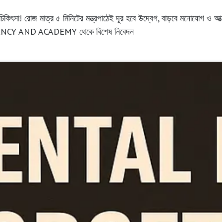
 চিকিৎসা! রোজ মাত্র ৫ মিনিটের মন্ত্রপাঠেই দূর হবে উদ্বেগ, বাড়বে মনোযোগ 
NCY AND ACADEMY থেকে বিশেষ নিবেদন