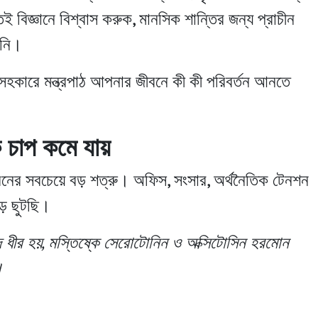
ই বিজ্ঞানে বিশ্বাস করুক, মানসিক শান্তির জন্য প্রাচীন
য়নি।
হকারে মন্ত্রপাঠ আপনার জীবনে কী কী পরিবর্তন আনতে
 চাপ কমে যায়
ীবনের সবচেয়ে বড় শত্রু। অফিস, সংসার, অর্থনৈতিক টেনশন
ে ছুটছি।
ছন্দ ধীর হয়, মস্তিষ্কে সেরোটোনিন ও অক্সিটোসিন হরমোন
।