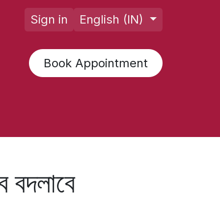
Sign in
English (IN)
Book Appointment
rology AI
Posts
Horoscope
F
বে বদলাবে