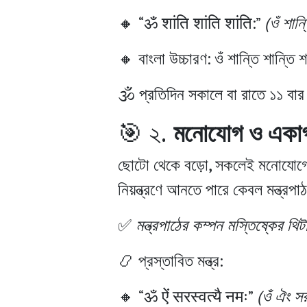
🔸
“ॐ शांति शांति शांति:”
(ওঁ শান্
🔸
বাংলা উচ্চারণ:
ওঁ শান্তি শান্তি শ
🕉️ প্রতিদিন সকালে বা রাতে ১১ ব
🎯 ২.
মনোযোগ ও একাগ্র
ছোটো থেকে বড়ো, সকলেই মনোযোগে
নিয়ন্ত্রণে আনতে পারে কেবল মন্ত্রপা
✅
মন্ত্রপাঠের কম্পন মস্তিষ্কের থ
📿 প্রস্তাবিত মন্ত্র:
🔸
“ॐ ऐं सरस्वत्यै नमः”
(ওঁ ঐং সর