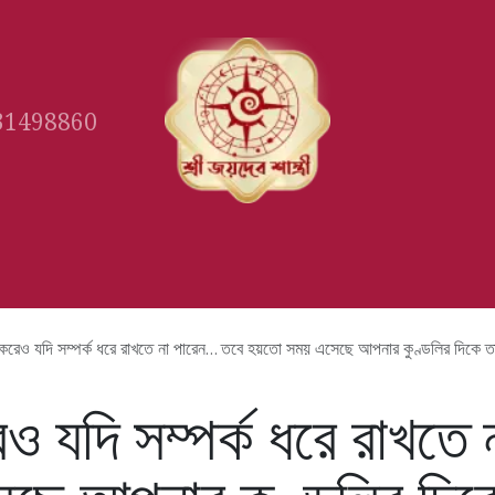
31498860
Gallery
Book Appointment
Ast
া করেও যদি সম্পর্ক ধরে রাখতে না পারেন… তবে হয়তো সময় এসেছে আপনার কুণ্ডলির দিকে তাকানোর। 
রেও যদি সম্পর্ক ধরে রাখত