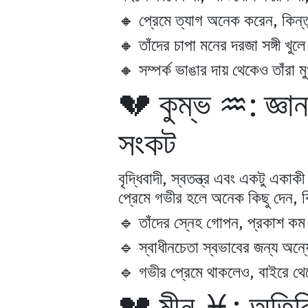
🔸 প্রেমে ত্যাগ অনেক করেন, কিন্
🔸 তাঁদের চাপা মনের দরজা সঙ্গী খু
🔸 সম্পর্ক ভাঙার দায় থেকেও তাঁর
💔 কুম্ভ ♒: জ্ঞা
সংকট
বৃদ্ধিবাদী, স্বতন্ত্র এবং একটু একা
প্রেমে গভীর হলে অনেক কিছু দেন, ক
🔹 তাঁদের স্নেহ গোপন, প্রকাশ ক
🔹 স্বাধীনচেতা স্বভাবের জন্য অ
🔹 গভীর প্রেমে থাকলেও, বাইরে থেক
💔 মীন ♓: অতিরি