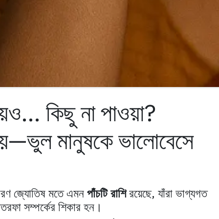
িয়েও… কিছু না পাওয়া?
হয়—ভুল মানুষকে ভালোবেসে
কারণ জ্যোতিষ মতে এমন
পাঁচটি রাশি
রয়েছে, যাঁরা ভাগ্যগত
একতরফা সম্পর্কের শিকার হন।