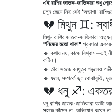
এই রাশির জাতক-জাতিকারা শুধু প্রে
চলুন জেনে নিই সেই 'অভাগা' রাশিগু
💔 মিথুন ♊: স্বাধ
মিথুন রাশির জাতক-জাতিকারা অত্যন্
"নিজের মতো থাকা"
প্রবণতা একসময়
🔹 কথায় নয়, কাজে বিশ্বাস—এই নী
কঠিন।
🔹 তাঁরা সহজে বন্ধুত্ব গড়লেও গভীর
🔹 ফলে, সম্পর্কে ভুল বোঝাবুঝি, দূর
💔 ধনু ♐: একতরফ
ধনু রাশির জাতক-জাতিকারা যতটা আ
সহজে কাঁদেন না, অভিযোগ করেন না,