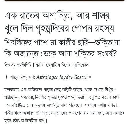
এক রাতের অশান্তি, আর শাস্ত্র
খুলে দিল গৃহমন্দিরের গোপন রহস্য
শিবলিঙ্গের পাশে মা কালীর ছবি—ভক্তি না
কি অজান্তে ডেকে আনা শক্তির সংঘর্ষ?
নিজস্ব প্রতিনিধি | ধর্ম ও জ্যোতিষ বিশেষ প্রতিবেদন
✦ শাস্ত্র বিশ্লেষণ:
Astrologer Joydev Sastri
✦
কলকাতার এক অভিজাত পাড়ার সেই বাড়িটি বাইরে থেকে দেখলে নিখুঁত—
পরিচ্ছন্ন, সাজানো, নিয়মিত পূজার ধূপের গন্ধে ভরা। তবু গত কয়েক মাস
ধরে বাড়িটিতে যেন অদৃশ্য অশান্তি বাসা বেঁধেছে। সামান্য কথায় ঝগড়া,
গভীর রাতে অকারণ দুশ্চিন্তা, সন্তানদের পড়াশোনায় মন না বসা, আর সংসারে
হঠাৎ হঠাৎ অর্থনৈতিক চাপ।