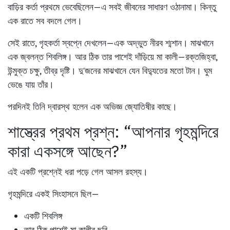
বাড়ির কর্তা প্রথমে ভেবেছিলেন—এ সবই জীবনের সাধারণ ওঠানামা। কিন্তু
এক রাতে সব বদলে গেল।
সেই রাতে, গৃহকর্তা স্বপ্নে দেখলেন—এক অদ্ভুত নীরব শ্মশান। মাঝখানে
এক জ্বলন্ত শিবলিঙ্গ। আর ঠিক তার পাশেই দাঁড়িয়ে মা কালী—রক্তজিহ্বা,
উন্মুক্ত চক্ষু, তীব্র দৃষ্টি। দু’জনের মাঝখানে যেন বিদ্যুতের মতো টান। ঘুম
ভেঙে যায় তাঁর।
পরদিনই তিনি দ্বারস্থ হলেন এক অভিজ্ঞ জ্যোতিষীর কাছে।
শাস্ত্রের প্রথম প্রশ্ন: “আপনার গৃহমন্দিরে
কারা একসঙ্গে আছেন?”
এই একটি প্রশ্নেই ধরা পড়ে গেল আসল রহস্য।
গৃহমন্দিরে একই সিংহাসনে ছিল—
একটি শিবলিঙ্গ
তার ঠিক পাশেই মা কালীর ছবি