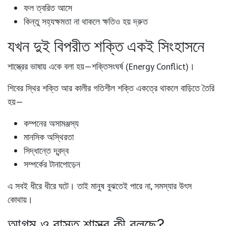
ফল ত্বরিত আসে
কিন্তু সহ্যক্ষমতা না থাকলে ক্ষতিও হয় দ্রুত
যখন দুই বিপরীত শক্তি একই সিংহাসনে
শাস্ত্রের ভাষায় একে বলা হয়—
শক্তিসংঘর্ষ (Energy Conflict)
।
শিবের স্থির শক্তি আর কালীর গতিশীল শক্তি একত্রে থাকলে বাড়িতে তৈরি
হয়—
কম্পনের অসামঞ্জস্য
মানসিক অস্থিরতা
সিদ্ধান্তে দ্বন্দ্ব
সম্পর্কের টানাপোড়েন
এ সবই ধীরে ধীরে ঘটে। তাই মানুষ বুঝতেই পারে না, সমস্যার উৎস
কোথায়।
আগম ও বাস্তু শাস্ত্র কী বলছে?