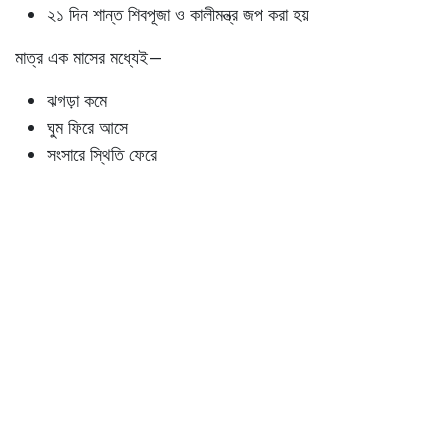
২১ দিন শান্ত শিবপূজা ও কালীমন্ত্র জপ করা হয়
মাত্র এক মাসের মধ্যেই—
ঝগড়া কমে
ঘুম ফিরে আসে
সংসারে স্থিতি ফেরে
উপসংহার: ভক্তি থাকুক, কিন্তু শাস্ত্র
মেনে
এই গল্প কোনও ভয় দেখানোর জন্য নয়। এটি মনে করিয়ে দেয়—
গৃহমন্দির হল সূক্ষ্ম শক্তির বিজ্ঞান। এখানে আবেগ নয়, বিধিই শেষ
কথা।
ভক্তি কখনও অশুভ নয়। কিন্তু শাস্ত্রজ্ঞান ছাড়া ভক্তি অনেক সময়