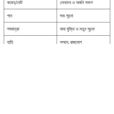
কয়েন/নোট
লেনদেন ও অর্জন সফল
পান
শুভ সূচনা
শবযাত্রা
বাধা মুক্তি ও নতুন সূচনা
হাতি
সম্মান, রাজযোগ
জীবন্ত মাছ
কর্মসিদ্ধি
ফুল
মঙ্গলময় ফল
গুড়
অন্ন ও ধন বৃদ্ধি
পাখির খাবার খাওয়া
সমর্থন ও সুযোগ
জল
শান্তি ও অগ্রগতি