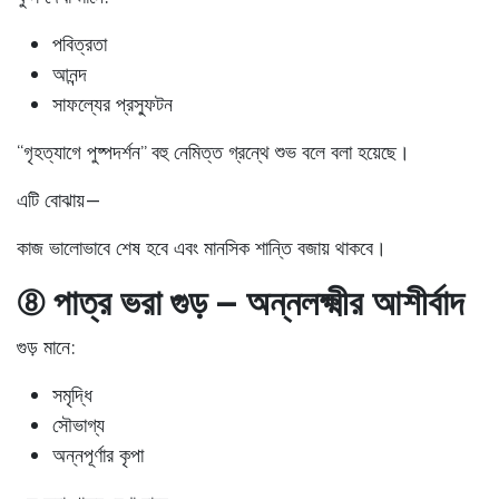
পবিত্রতা
আনন্দ
সাফল্যের প্রস্ফুটন
“গৃহত্যাগে পুষ্পদর্শন” বহু নেমিত্ত গ্রন্থে শুভ বলে বলা হয়েছে।
এটি বোঝায়—
কাজ ভালোভাবে শেষ হবে এবং মানসিক শান্তি বজায় থাকবে।
⑧ পাত্র ভরা গুড় – অন্নলক্ষ্মীর আশীর্বাদ
গুড় মানে:
সমৃদ্ধি
সৌভাগ্য
অন্নপূর্ণার কৃপা