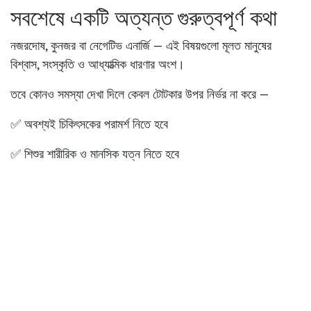
সবশেষে একটি অত্যন্ত গুরুত্বপূর্ণ কথা
নজরদোষ, কুনজর বা নেগেটিভ এনার্জি — এই বিষয়গুলো মূলত
মানুষের
বিশ্বাস, সংস্কৃতি ও আধ্যাত্মিক ধারণার অংশ
।
তবে কোনও সমস্যা দেখা দিলে কেবল টোটকার উপর নির্ভর না করে —
✅ অবশ্যই চিকিৎসকের পরামর্শ নিতে হবে
✅ শিশুর শারীরিক ও মানসিক যত্ন নিতে হবে
✅ ইতিবাচক পরিবেশ বজায় রাখতে হবে
✅ নিয়মিত প্রার্থনা ও ধ্যান করতে হবে
মনে রাখবেন —
সবচেয়ে বড় প্রতিরক্ষাকবচ হলো আপনার নিজের মন, আপনার ঘরের পরিবেশ
এবং আপনার ভাবনা।