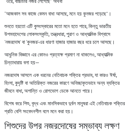
“ওরে, বাচ্চাটার নজর লেগেছে”
অথবা
“আজকাল সব কাজে কেমন বাধা আসছে, মনে হয় কুনজর পড়েছে”।
শুনতে হয়তো এটি কুসংস্কারের মতো মনে হতে পারে, কিন্তু ভারতীয়
উপমহাদেশের লোকসংস্কৃতি, তন্ত্রধারা, পুরাণ ও আধ্যাত্মিক বিশ্বাসে
‘নজরদোষ’ বা ‘কুনজর’-এর ধারণা হাজার হাজার বছর ধরে চলে আসছে।
আধুনিক বিজ্ঞানে এর কোনও প্রত্যক্ষ প্রমাণ না থাকলেও, আধ্যাত্মিক
চিন্তাধারায় বলা হয়—
নজরদোষ আসলে এক ধরনের
নেতিবাচক শক্তির প্রভাব
, যা কারও ঈর্ষা,
হিংসা, কুদৃষ্টি বা অতিরিক্ত নজরের কারণে অনিচ্ছাকৃতভাবে অন্য ব্যক্তির
জীবনে বাধা, অশান্তি ও রোগভোগ ডেকে আনতে পারে।
বিশেষ করে শিশু, বৃদ্ধ এবং মানসিকভাবে দুর্বল মানুষরা এই নেতিবাচক শক্তির
প্রতি বেশি সংবেদনশীল বলে মনে করা হয়।
শিশুদের উপর নজরদোষের সম্ভাব্য লক্ষণ