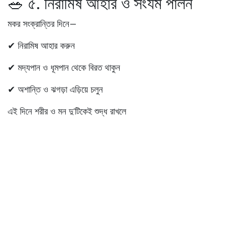
🥗 ৫. নিরামিষ আহার ও সংযম পালন
মকর সংক্রান্তির দিনে—
✔ নিরামিষ আহার করুন
✔ মদ্যপান ও ধূমপান থেকে বিরত থাকুন
✔ অশান্তি ও ঝগড়া এড়িয়ে চলুন
এই দিনে শরীর ও মন দু’টিকেই শুদ্ধ রাখলে
সূর্যের আশীর্বাদ দীর্ঘদিন স্থায়ী হয় বলে বিশ্বাস।
✨ শেষ কথা: সংক্রান্তি মানেই পরিবর্তনের
দরজা
পৌষ সংক্রান্তি কেবল একটি তিথি নয়,
এটি হল
ভাগ্যের নতুন অধ্যায় শুরু হওয়ার সংকেত
।