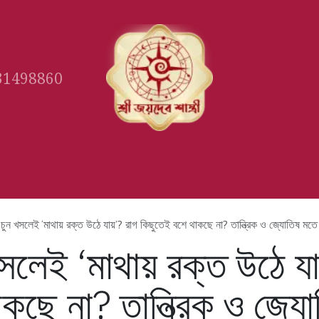
31498860
Gallery
Book Appointment
Ast
চুন খসলেই ‘মাথায় রক্ত উঠে যায়’? রাগ কিছুতেই বশে থাকছে না? তান্ত্রিক ও জ্যোতিষ মতে রা
সলেই ‘মাথায় রক্ত উঠে য
কছে না? তান্ত্রিক ও জ্য