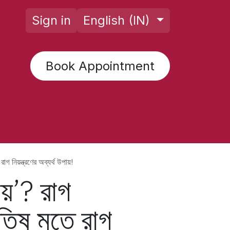
Sign in
English (IN)
Book Appointment
rology AI
Posts
Horoscope
F
গ নিয়ন্ত্রণের অব্যর্থ উপায়!
ায়’? রাগ
োতিষ মতে রাগ