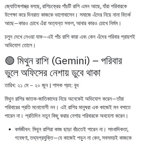
জ্যোতিষশাস্ত্র বলছে, রাশিচক্রের পাঁচটি রাশি এমন আছে, যাঁরা
পরিবারকে
উপেক্ষা করে দিনরাত কাজকে ভালোবাসেন
। সমাজে এঁদের নিয়ে নানা বিতর্ক
আছে—কারও চোখে এঁরা অত্যন্ত সফল, আবার কারও চোখে নির্মম।
চলুন দেখে নেওয়া যাক—এই পাঁচ রাশি কারা এবং কেন এঁদের পরিবার প্রায়শই
অভিযোগ তোলে।
🟢 মিথুন রাশি (Gemini) – পরিবার
ভুলে অফিসের নেশায় ডুবে থাকা
তারিখ: ২১ মে – ২০ জুন | শাসক গ্রহ: বুধ
মিথুন রাশির জাতক-জাতিকাদের নিয়ে অনেকেই অভিযোগ করেন—তাঁরা
পরিবারের প্রতি মনোযোগী নন। এই রাশির মানুষরা এক কাজেই মন বসাতে
পারেন না। প্রতিদিন নতুন কিছু করার নেশায় পরিবারকে অবহেলা করেন।
কর্মজীবন:
মিথুন রাশিরা কাজ ছাড়া বাঁচতেই পারেন না। সাংবাদিকতা,
গবেষণা, তথ্যপ্রযুক্তি—যে কাজেই পড়ুন না কেন, সবসময়ই কাজকে