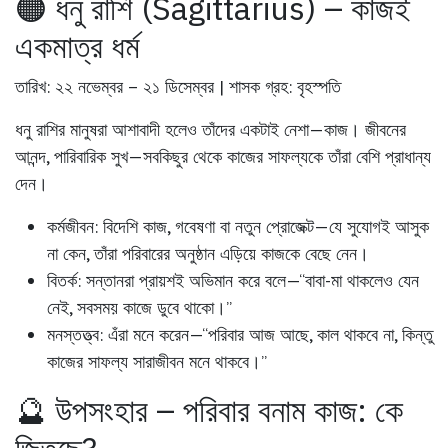
🟠 ধনু রাশি (Sagittarius) – কাজই
একমাত্র ধর্ম
তারিখ: ২২ নভেম্বর – ২১ ডিসেম্বর | শাসক গ্রহ: বৃহস্পতি
ধনু রাশির মানুষরা আশাবাদী হলেও তাঁদের একটাই নেশা—কাজ। জীবনের
আনন্দ, পারিবারিক সুখ—সবকিছুর থেকে কাজের সাফল্যকে তাঁরা বেশি প্রাধান্য
দেন।
কর্মজীবন:
বিদেশি কাজ, গবেষণা বা নতুন প্রোজেক্ট—যে সুযোগই আসুক
না কেন, তাঁরা পরিবারের অনুষ্ঠান এড়িয়ে কাজকে বেছে নেন।
বিতর্ক:
সন্তানরা প্রায়শই অভিমান করে বলে—“বাবা-মা থাকলেও যেন
নেই, সবসময় কাজে ডুবে থাকো।”
মনস্তত্ত্ব:
এঁরা মনে করেন—“পরিবার আজ আছে, কাল থাকবে না, কিন্তু
কাজের সাফল্য সারাজীবন মনে থাকবে।”
🔮 উপসংহার – পরিবার বনাম কাজ: কে