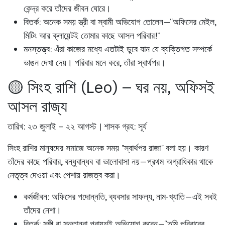
কেন্দ্র করে তাঁদের জীবন ঘোরে।
বিতর্ক:
অনেক সময় স্ত্রী বা স্বামী অভিযোগ তোলেন—“অফিসের মেইল,
মিটিং আর ক্লায়েন্টই তোমার কাছে আসল পরিবার!”
মনস্তত্ত্ব:
এঁরা কাজের মধ্যে এতটাই ডুবে যান যে ব্যক্তিগত সম্পর্কে
ভাঙন দেখা দেয়। পরিবার মনে করে, তাঁরা স্বার্থপর।
🟡 সিংহ রাশি (Leo) – ঘর নয়, অফিসই
আসল রাজ্য
তারিখ: ২৩ জুলাই – ২২ আগস্ট | শাসক গ্রহ: সূর্য
সিংহ রাশির মানুষদের সমাজে অনেক সময় "স্বার্থপর রাজা" বলা হয়। কারণ
তাঁদের কাছে পরিবার, বন্ধুবান্ধব বা ভালোবাসা নয়—প্রথম অগ্রাধিকার থাকে
নেতৃত্ব দেওয়া এবং পেশায় রাজত্ব করা।
কর্মজীবন:
অফিসের পদোন্নতি, ব্যবসার সাফল্য, নাম-খ্যাতি—এই সবই
তাঁদের নেশা।
বিতর্ক:
সঙ্গী বা সন্তানরা প্রায়শই অভিযোগ করেন—“তুমি পরিবারের