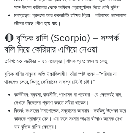
সঙ্গে উৎসব কাটানোর থেকে অফিসে প্রেজেন্টেশন দিতে বেশি খুশি!”
মনস্তত্ত্ব:
প্রশংসা আর করতালিই তাঁদের প্রিয়। পরিবারের ভালোবাসা
তাঁদের কাছে গৌণ হয়ে যায়।
🔴 বৃশ্চিক রাশি (Scorpio) – সম্পর্ক
বলি দিয়ে কেরিয়ার এগিয়ে নেওয়া
তারিখ: ২৩ অক্টোবর – ২১ নভেম্বর | শাসক গ্রহ: মঙ্গল ও কেতু
বৃশ্চিক রাশির মানুষরা অতি উচ্চাভিলাষী। তাঁরা স্পষ্ট বলেন—“পরিবার না
থাকলেও চলবে, কিন্তু কেরিয়ারের সাফল্য চাই-ই চাই।”
কর্মজীবন:
ব্যবসা, রাজনীতি, প্রশাসন বা গবেষণা—যে ক্ষেত্রেই যান,
সেখানে নিজেদের প্রমাণ করতে মরিয়া থাকেন।
বিতর্ক:
সংসারের টানাপোড়েন, সন্তানের আবদার—সবকিছু উপেক্ষা করে
কাজকে প্রাধান্য দেন। এর ফলে সংসার ভাঙার ঘটনাও অনেক দেখা
যায় বৃশ্চিক রাশির ক্ষেত্রে।