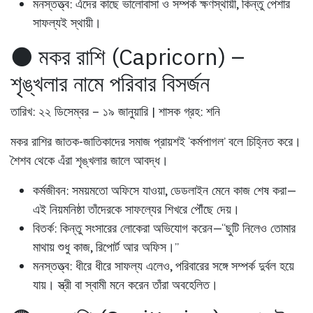
মনস্তত্ত্ব:
এঁদের কাছে ভালোবাসা ও সম্পর্ক ক্ষণস্থায়ী, কিন্তু পেশার
সাফল্যই স্থায়ী।
⚫ মকর রাশি (Capricorn) –
শৃঙ্খলার নামে পরিবার বিসর্জন
তারিখ: ২২ ডিসেম্বর – ১৯ জানুয়ারি | শাসক গ্রহ: শনি
মকর রাশির জাতক-জাতিকাদের সমাজ প্রায়শই ‘কর্মপাগল’ বলে চিহ্নিত করে।
শৈশব থেকে এঁরা শৃঙ্খলার জালে আবদ্ধ।
কর্মজীবন:
সময়মতো অফিসে যাওয়া, ডেডলাইন মেনে কাজ শেষ করা—
এই নিয়মনিষ্ঠা তাঁদেরকে সাফল্যের শিখরে পৌঁছে দেয়।
বিতর্ক:
কিন্তু সংসারের লোকেরা অভিযোগ করেন—“ছুটি নিলেও তোমার
মাথায় শুধু কাজ, রিপোর্ট আর অফিস।”
মনস্তত্ত্ব:
ধীরে ধীরে সাফল্য এলেও, পরিবারের সঙ্গে সম্পর্ক দুর্বল হয়ে
যায়। স্ত্রী বা স্বামী মনে করেন তাঁরা অবহেলিত।