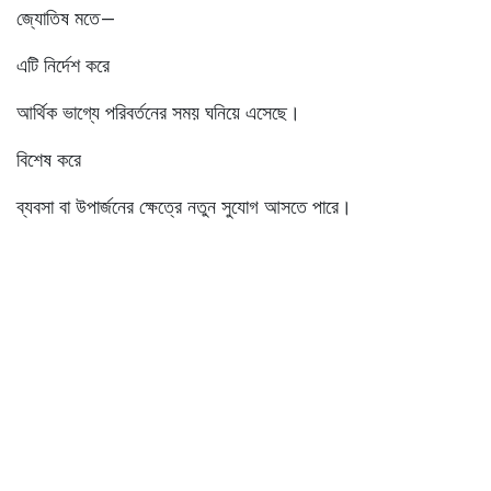
জ্যোতিষ মতে—
এটি নির্দেশ করে
আর্থিক ভাগ্যে পরিবর্তনের সময় ঘনিয়ে এসেছে।
বিশেষ করে
ব্যবসা বা উপার্জনের ক্ষেত্রে নতুন সুযোগ আসতে পারে।
🌿 এই সংকেতগুলো পেলে কী করা উচিত?
শাস্ত্র অনুযায়ী—
অহংকার নয়, কৃতজ্ঞতা বজায় রাখুন
নিয়মিত পুজো ও দান করুন
দরিদ্র ও পশুপাখির প্রতি সহানুভূতিশীল হন
বাড়িতে অযথা অশান্তি এড়িয়ে চলুন
কারণ লক্ষ্মী দেবী