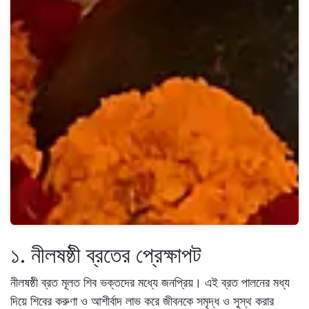
১. নীলষষ্ঠী ব্রতের প্রেক্ষাপট
নীলষষ্ঠী ব্রত মূলত শিব ভক্তদের মধ্যে জনপ্রিয়। এই ব্রত পালনের মধ্য
দিয়ে শিবের করুণা ও আশীর্বাদ লাভ করে জীবনকে সমৃদ্ধ ও সুস্থ করার