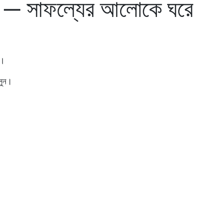
ন্ত্র’ — সাফল্যের আলোকে ঘরে
।
সুন।