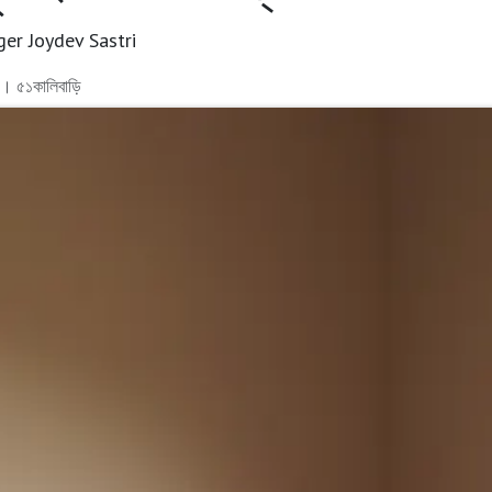
loger Joydev Sastri
ী । ৫১কালিবাড়ি