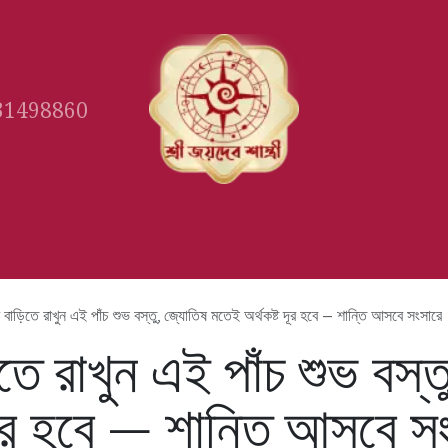
31498860
Gallery
Book Appointment
Ast
 বাড়িতে রাখুন এই পাঁচ শুভ বস্তু, জ্যোতিষ মতেই অর্থকষ্ট দূর হবে — শান্তি আসবে সংসারে
তে রাখুন এই পাঁচ শুভ বস্
দূর হবে — শান্তি আসবে স