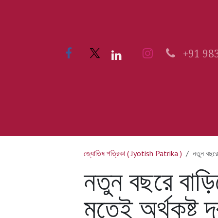
Skip to Content
+91 98
Home
51 KALIBARI
জ্যোতিষ পত্রিকা ( Jyotish Patrika )
নতুন বছরে
নতুন বছরে বাড়ি
মতেই অর্থকষ্ট 