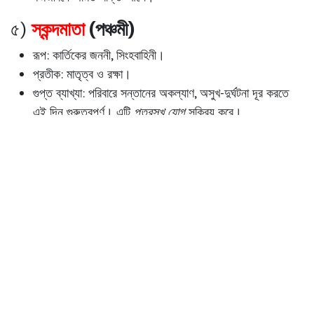
৫)
স্কন্দমাতা
(পঞ্চমী)
রূপ: কার্তিকের জননী, সিংহবাহিনী।
প্রতীক: মাতৃত্ব ও রক্ষা।
গুপ্ত ব্যাখ্যা: পরিবারে সন্তানের অকল্যাণ, অসুখ-দুর্ঘটনা দূর করতে
এই দিন গুরুত্বপূর্ণ। এটি
পুত্রসুখ যোগ
সক্রিয় করে।
৬)
কাত্যায়নী
(ষষ্ঠী)
রূপ: মহিষাসুর মর্দিনী।
প্রতীক: বিজয় ও সাহস।
গুপ্ত ব্যাখ্যা: বিবাহে বাধা, সম্পর্কের জটিলতা কাটানোর জন্য এই রূপ
পূজা অপরিহার্য। অনেক তান্ত্রিকের মতে, এই দিনে গোপন প্রেম-যোগও
জাগ্রত হয়।
৭)
কালরাত্রি
(সপ্তমী)
রূপ: ভয়ঙ্কর, অশুভ বিনাশিনী।