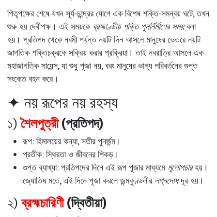
পিতৃপক্ষের শেষে যখন সূর্য-চন্দ্রের যোগে এক বিশেষ শক্তি-সমন্বয় ঘটে, তখন
শুরু হয় দেবীপক্ষ। এই সময়কে
ব্রহ্মাণ্ডীয় শক্তি পুনর্নির্মাণের সময়
বলা
হয়। প্রতিপদ থেকে নবমী পর্যন্ত নয়টি দিন আসলে মানুষের ভেতরে নয়টি
জাগতিক শক্তিচক্রকে সক্রিয় করার প্রক্রিয়া। তাই নবরাত্রি আসলে
এক
মহাজাগতিক সায়েন্স
, যা শুধু পূজা নয়, বরং মানুষের ভাগ্য পরিবর্তনের গুপ্ত
সংকেত বহন করে।
✦ নয় রূপের নয় রহস্য
১)
শৈলপুত্রী
(প্রতিপদ)
রূপ: হিমালয়ের কন্যা, সতীর পুনর্জন্ম।
প্রতীক: স্থিরতা ও জীবনের শিকড়।
গুপ্ত ব্যাখ্যা: প্রতিপদের দিনে এই রূপ পূজার মাধ্যমে
মূলোপচার
হয়।
জ্যোতিষ মতে, এই দিনে পূজা করলে জন্মকুণ্ডলীর
লগ্নদোষ
দূর হয়।
২)
ব্রহ্মচারিণী
(দ্বিতীয়া)