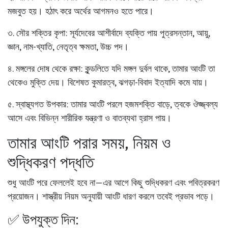
মজবুত হয়। হঠাৎ করে অর্থের আগমনও হতে পারে।
৩.
সৌর শক্তির কৃপা:
সূর্যদেবের আশীর্বাদে ব্যক্তি পায় পুত্রসন্তান, আয়ু,
জ্ঞান, নাম-খ্যাতি, নেতৃত্ব ক্ষমতা, উচ্চ পদ।
৪.
মঙ্গলের দোষ থেকে রক্ষা:
কুন্ডলিতে যদি মঙ্গল দুর্বল থাকে, তামার আংটি তা
থেকেও মুক্তি দেয়। বিশেষত কুমারত্ব, ঝগড়া-বিবাদ ইত্যাদি কমে যায়।
৫.
স্বাস্থ্যগত উপকার:
তামার আংটি পরলে হজমশক্তি বাড়ে, ত্বকে ঔজ্জ্বল্য
আসে এবং বিভিন্ন শারীরিক যন্ত্রণা ও বাতব্যথা হ্রাস পায়।
তামার আংটি পরার সময়, নিয়ম ও
শুদ্ধিকরণ পদ্ধতি
শুধু আংটি পরে ফেললেই হবে না—এর আগে কিছু শুদ্ধিকরণ এবং পবিত্রকরণ
প্রয়োজন। শাস্ত্রীয় নিয়ম অনুযায়ী আংটি ধারণ করলে তবেই প্রভাব পড়ে।
✅ উপযুক্ত দিন: