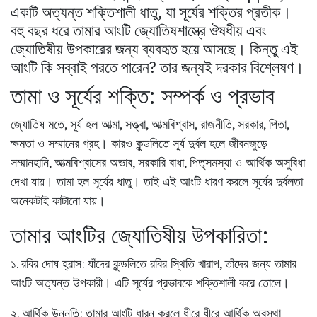
একটি অত্যন্ত শক্তিশালী ধাতু, যা সূর্যের শক্তির প্রতীক।
বহু বছর ধরে তামার আংটি জ্যোতিষশাস্ত্রে ঔষধীয় এবং
জ্যোতিষীয় উপকারের জন্য ব্যবহৃত হয়ে আসছে। কিন্তু এই
আংটি কি সব্বাই পরতে পারেন? তার জন্যই দরকার বিশ্লেষণ।
তামা ও সূর্যের শক্তি: সম্পর্ক ও প্রভাব
জ্যোতিষ মতে, সূর্য হল আত্মা, সত্ত্বা, আত্মবিশ্বাস, রাজনীতি, সরকার, পিতা,
ক্ষমতা ও সম্মানের গ্রহ। কারও কুন্ডলিতে সূর্য দুর্বল হলে জীবনজুড়ে
সম্মানহানি, আত্মবিশ্বাসের অভাব, সরকারি বাধা, পিতৃসমস্যা ও আর্থিক অসুবিধা
দেখা যায়। তামা হল সূর্যের ধাতু। তাই এই আংটি ধারণ করলে সূর্যের দুর্বলতা
অনেকটাই কাটানো যায়।
তামার আংটির জ্যোতিষীয় উপকারিতা:
১.
রবির দোষ হ্রাস:
যাঁদের কুন্ডলিতে রবির স্থিতি খারাপ, তাঁদের জন্য তামার
আংটি অত্যন্ত উপকারী। এটি সূর্যের প্রভাবকে শক্তিশালী করে তোলে।
২.
আর্থিক উন্নতি:
তামার আংটি ধারন করলে ধীরে ধীরে আর্থিক অবস্থা