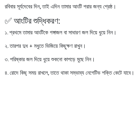
রবিবার
সূর্যদেবের দিন, তাই এদিন তামার আংটি পরার জন্য শ্রেষ্ঠ।
✅ আংটির শুদ্ধিকরণ:
১. প্রথমে তামার আংটিকে
গঙ্গাজল
বা সাধারণ জল দিয়ে ধুয়ে নিন।
২. তারপর
দুধ + মধুতে
ভিজিয়ে কিছুক্ষণ রাখুন।
৩. পরিষ্কার জল দিয়ে ধুয়ে শুকনো কাপড়ে মুছে নিন।
৪. রোদে কিছু সময় রাখলে, তাতে থাকা সম্ভাব্য নেগেটিভ শক্তি কেটে যাবে।
৫.
"ॐ सूर्यায় नमः"
মন্ত্র উচ্চারণ করে আংটি ধারণ করুন।
✅ কোন আঙুলে পরবেন?
তামার আংটি
ডান বা বাঁ হাতের অনামিকায় (Ring Finger)
পরতে হবে।
এই আঙুল সূর্যের সাথে সম্পর্কিত। অন্য আঙুলে পরলে ফল উল্টো হতে
পারে।