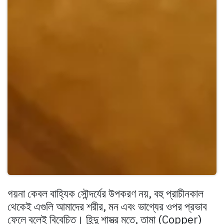
গয়না কেবল বাহ্যিক সৌন্দর্যের উপকরণ নয়, বহু প্রাচীনকাল
থেকেই এগুলি আমাদের শরীর, মন এবং ভাগ্যের ওপর প্রভাব
ফেলে বলেই বিবেচিত। হিন্দু শাস্ত্র মতে, তামা (Copper)