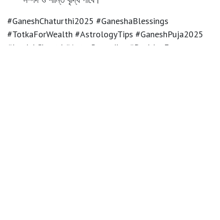
#GaneshChaturthi2025 #GaneshaBlessings
#TotkaForWealth #AstrologyTips #GaneshPuja2025
#JoydebShastri #AstroRemedies #PositiveEnergy
#VastuTips #SpiritualHealing
জয়দেব শাস্ত্রী । ৫১কালিবাড়ি
26 August 2025
SHARE THIS POST
TAGS