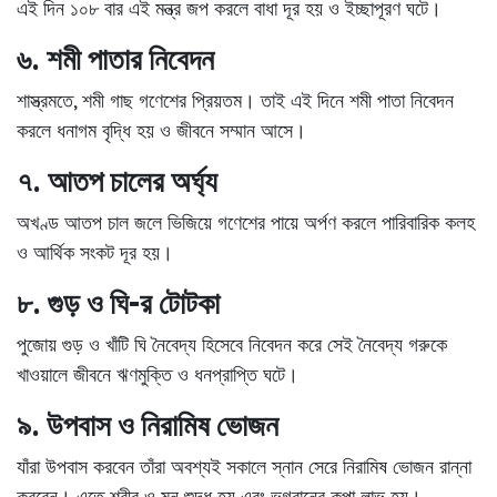
এই দিন
১০৮ বার
এই মন্ত্র জপ করলে
বাধা দূর হয়
ও
ইচ্ছাপূরণ
ঘটে।
৬. শমী পাতার নিবেদন
শাস্ত্রমতে,
শমী গাছ গণেশের প্রিয়তম
। তাই এই দিনে শমী পাতা নিবেদন
করলে
ধনাগম বৃদ্ধি
হয় ও জীবনে
সম্মান
আসে।
৭. আতপ চালের অর্ঘ্য
অখণ্ড
আতপ চাল জলে ভিজিয়ে
গণেশের পায়ে অর্পণ করলে
পারিবারিক কলহ
ও আর্থিক সংকট
দূর হয়।
৮. গুড় ও ঘি-র টোটকা
পুজোয়
গুড়
ও
খাঁটি ঘি
নৈবেদ্য হিসেবে নিবেদন করে সেই নৈবেদ্য
গরুকে
খাওয়ালে
জীবনে
ঋণমুক্তি ও ধনপ্রাপ্তি
ঘটে।
৯. উপবাস ও নিরামিষ ভোজন
যাঁরা উপবাস করবেন তাঁরা অবশ্যই
সকালে স্নান
সেরে
নিরামিষ ভোজন
রান্না
করবেন। এতে
শরীর ও মন শুদ্ধ
হয় এবং ভগবানের কৃপা লাভ হয়।