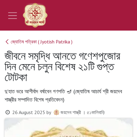
Skip to Content
জ্যোতিষ পত্রিকা ( Jyotish Patrika )
জীবনে সমৃদ্ধি আনতে গণেশপুজোর
দিন মেনে চলুন বিশেষ ২১টি গুপ্ত
টোটকা
দু’হাত ভরে আশীর্বাদ বর্ষাবেন গণপতি 🪔 (জ্যোতিষ আচার্য শ্রী জয়দেব
শাস্ত্রীর সম্পাদিত বিশেষ প্রতিবেদন)
26 August 2025
by
জয়দেব শাস্ত্রী । ৫১কালিবাড়ি