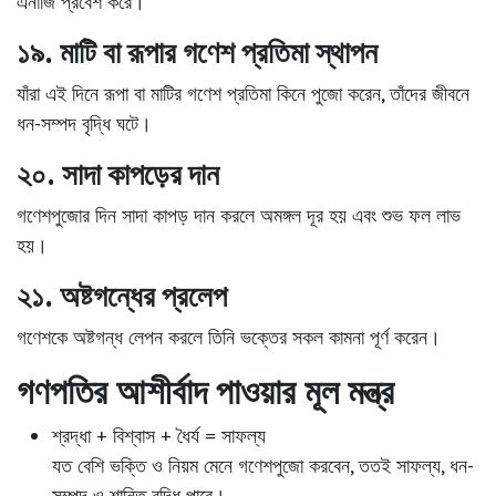
এনার্জি
প্রবেশ করে।
১৯. মাটি বা রূপার গণেশ প্রতিমা স্থাপন
যাঁরা এই দিনে
রূপা বা মাটির গণেশ প্রতিমা
কিনে পুজো করেন, তাঁদের জীবনে
ধন-সম্পদ বৃদ্ধি
ঘটে।
২০. সাদা কাপড়ের দান
গণেশপুজোর দিন
সাদা কাপড় দান
করলে
অমঙ্গল দূর
হয় এবং
শুভ ফল
লাভ
হয়।
২১. অষ্টগন্ধের প্রলেপ
গণেশকে অষ্টগন্ধ লেপন করলে তিনি
ভক্তের সকল কামনা পূর্ণ
করেন।
গণপতির আশীর্বাদ পাওয়ার মূল মন্ত্র
শ্রদ্ধা
+
বিশ্বাস
+
ধৈর্য
=
সাফল্য
যত বেশি ভক্তি ও নিয়ম মেনে গণেশপুজো করবেন, ততই
সাফল্য, ধন-
সম্পদ ও শান্তি
বৃদ্ধি পাবে।