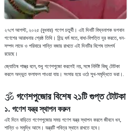
২৭শে আগস্ট, ২০২৫ (বুধবার)
গণেশ চতুর্থী
। এই দিনটি
বিঘ্ননাশক ভগবান
গণেশের
আরাধনার শ্রেষ্ঠ তিথি। হিন্দু ধর্ম মতে,
বাধা-বিপত্তি দূর করতে, ধন-
সম্পদ লাভে ও পরিবারে শান্তি বজায় রাখতে
এই দিনটির বিশেষ তাৎপর্য
রয়েছে।
জ্যোতিষ শাস্ত্র বলে, শুধু
গণেশপুজো
করলেই নয়, সঙ্গে
নির্দিষ্ট কিছু টোটকা
করলে
অদ্ভুত ফলাফল
পাওয়া যায়। সংসার হয়ে ওঠে সুখ-সমৃদ্ধিতে ভরা।.
🕉️
গণেশপুজোর বিশেষ ২১টি গুপ্ত টোটকা
১. গণেশ যন্ত্র স্থাপন করুন
এই দিনে বাড়িতে গণেশপুজোর সময়
গণেশ যন্ত্র
স্থাপন করলে জীবনে
ধন,
শান্তি ও সমৃদ্ধি
আসে। যন্ত্রটি পবিত্র স্থানে রাখতে হবে।