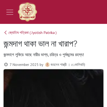
Skip to Content
জ্যোতিষ পত্রিকা ( Jyotish Patrika )
জন্মদাগ থাকা ভাল না খারাপ?
জন্মদাগে লুকিয়ে আছে নারীর ভাগ্য, চরিত্র ও পূর্বজন্মের রহস্য!
7 November 2025
by
জয়দেব শাস্ত্রী । ৫১কালিবাড়ি