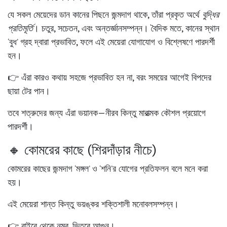
যে সকল মেয়েদের
ডান কানের পিছনে
জন্মদাগ থাকে, তাঁরা প্রকৃত অর্থে
বুদ্ধির
প্রতিমূর্তি
। চতুর, সচেতন, এবং অন্তর্জ্ঞানসম্পন্ন। বৈদিক মতে, কানের স্থান
‘বুধ’ গ্রহ দ্বারা প্রভাবিত, ফলে এই মেয়েরা যোগাযোগ ও বিশ্লেষণে পারদর্শী
হন।
👉 এঁরা কারও কথায় সহজে প্রভাবিত হন না, বরং সময়ের আগেই বিপদের
ছায়া টের পান।
তবে শত্রুদের জন্য এঁরা ভয়ানক—নীরব কিন্তু মারাত্মক কৌশল প্রয়োগে
পারদর্শী।
🔸 কোমরের কাছে (শিরদাঁড়ার নীচে)
কোমরের কাছের জন্মদাগ ‘মঙ্গল’ ও ‘শনি’র যোগের প্রতিফলন বলে মনে করা
হয়।
এই মেয়েরা
শান্ত কিন্তু ভয়ঙ্কর শক্তিশালী মনোবলসম্পন্ন
।
👉 বাইরে থেকে নম্র, ভিতরে আগুন।