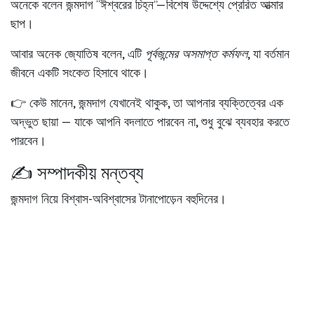
অনেকে বলেন জন্মদাগ “ঈশ্বরের চিহ্ন”—বিশেষ উদ্দেশ্যে প্রেরিত আত্মার
ছাপ।
আবার অনেক জ্যোতিষ বলেন, এটি
পূর্বজন্মের অসমাপ্ত কর্মফল
, যা বর্তমান
জীবনে একটি সংকেত হিসাবে থাকে।
👉 কেউ মানেন, জন্মদাগ যেখানেই থাকুক, তা আপনার ব্যক্তিত্বের এক
অদ্ভুত ছায়া — যাকে আপনি বদলাতে পারবেন না, শুধু বুঝে ব্যবহার করতে
পারবেন।
✍️ সম্পাদকীয় মন্তব্য
জন্মদাগ নিয়ে বিশ্বাস-অবিশ্বাসের টানাপোড়েন বহুদিনের।
কেউ হাসেন, কেউ ভয় পান, আবার কেউ এটাকে নিজেদের “আধ্যাত্মিক
ফিঙ্গারপ্রিন্ট” বলে মনে করেন।
তবে একথা অস্বীকার করা কঠিন—
এই ছোট্ট দাগের মধ্যেই লুকিয়ে আছে
আপনার পূর্বজন্ম, ব্যক্তিত্ব, আর অদৃষ্টের গোপন রহস্য।w