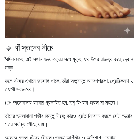
🔸 বাঁ স্তনের নীচে
বৈদিক মতে, এই স্থান হৃদয়চক্রের সঙ্গে যুক্ত, যার উপর রাজত্ব করে
চন্দ্র ও
শুক্র
।
ফলে যাঁদের এখানে জন্মদাগ থাকে, তাঁরা
অত্যন্ত আবেগপ্রবণ, প্রেমিকমনা ও
ত্যাগী স্বভাবের
।
👉 ভালোবাসায় বারবার প্রতারিত হন, তবু বিশ্বাস হারান না সহজে।
তাঁদের ভালোবাসা গভীর কিন্তু নীরব; কারও প্রতি নিবেদন করলে সেটা আত্মার
স্তর পর্যন্ত পৌঁছে যায়।
অনেকে বলেন, এঁদের জীবনে প্রেমই আশীর্বাদ ও অভিশাপ—দুটোই।