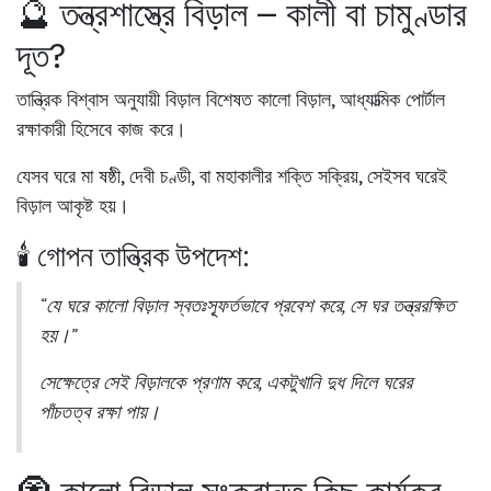
🔮 তন্ত্রশাস্ত্রে বিড়াল – কালী বা চামুণ্ডার
দূত?
তান্ত্রিক বিশ্বাস অনুযায়ী বিড়াল বিশেষত কালো বিড়াল,
আধ্যাত্মিক পোর্টাল
রক্ষাকারী
হিসেবে কাজ করে।
যেসব ঘরে
মা ষষ্ঠী, দেবী চণ্ডী, বা মহাকালীর শক্তি
সক্রিয়, সেইসব ঘরেই
বিড়াল আকৃষ্ট হয়।
🕯️ গোপন তান্ত্রিক উপদেশ:
“যে ঘরে কালো বিড়াল স্বতঃস্ফূর্তভাবে প্রবেশ করে, সে ঘর তন্ত্ররক্ষিত
হয়।”
সেক্ষেত্রে সেই বিড়ালকে প্রণাম করে, একটুখানি দুধ দিলে
ঘরের
পাঁচতত্ব রক্ষা পায়।
🧿 কালো বিড়াল সংক্রান্ত কিছু কার্যকর