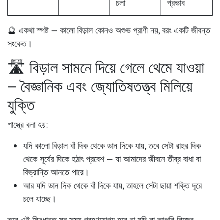
চলা
প্রভাব
🔮 একথা স্পষ্ট — কালো বিড়াল কোনও অশুভ প্রাণী নয়, বরং
একটি জীবন্ত
সংকেত
।
🛣️ বিড়াল সামনে দিয়ে গেলে থেমে যাওয়া
– বৈজ্ঞানিক এবং জ্যোতিষতত্ত্ব মিলিয়ে
যুক্তি
শাস্ত্রে বলা হয়
:
যদি কালো বিড়াল
বাঁ দিক থেকে ডান দিকে
যায়, তবে সেটা রাহুর দিক
থেকে সূর্যের দিকে হঠাৎ প্রবেশ — যা আমাদের জীবনে তীব্র বাধা বা
বিভ্রান্তি আনতে পারে।
আর যদি
ডান দিক থেকে বাঁ দিকে
যায়, তাহলে সেটা ছায়া শক্তি দূরে
চলে যাচ্ছে।
তবে এই সিদ্ধান্ত সব সময় গ্রহণযোগ্য হবে না যদি না আপনি
নিজের