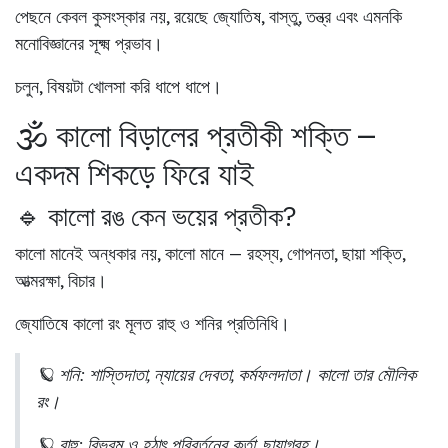
পেছনে কেবল কুসংস্কার নয়
, রয়েছে জ্যোতিষ, বাস্তু, তন্ত্র এবং এমনকি
মনোবিজ্ঞানের সূক্ষ্ম প্রভাব।
চলুন, বিষয়টা খোলসা করি ধাপে ধাপে।
🕉️ কালো বিড়ালের প্রতীকী শক্তি –
একদম শিকড়ে ফিরে যাই
🔹 কালো রঙ কেন ভয়ের প্রতীক?
কালো মানেই অন্ধকার নয়, কালো মানে —
রহস্য, গোপনতা, ছায়া শক্তি,
আত্মরক্ষা, বিচার।
জ্যোতিষে কালো রং মূলত
রাহু ও শনির
প্রতিনিধি।
🪐
শনি
: শাস্তিদাতা, ন্যায়ের দেবতা, কর্মফলদাতা। কালো তার মৌলিক
রং।
🪐
রাহু
: বিভ্রম ও হঠাৎ পরিবর্তনের কর্তা, ছায়াগ্রহ।