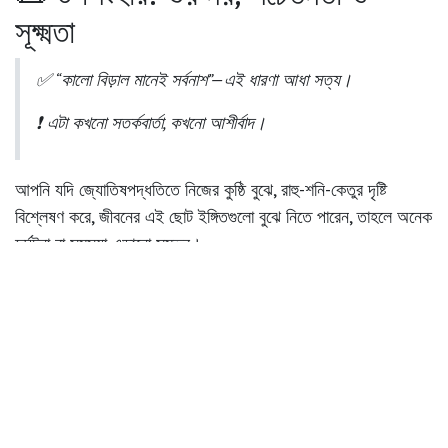
সূক্ষ্মতা
✅ “কালো বিড়াল মানেই সর্বনাশ”—এই ধারণা আধা সত্য।
❗ এটা কখনো সতর্কবার্তা, কখনো আশীর্বাদ।
আপনি যদি জ্যোতিষপদ্ধতিতে নিজের কুষ্ঠি বুঝে, রাহু-শনি-কেতুর দৃষ্টি
বিশ্লেষণ করে,
জীবনের এই ছোট ইঙ্গিতগুলো বুঝে নিতে পারেন
, তাহলে অনেক
দুর্ঘটনা বা সমস্যা এড়ানো সম্ভব।
🧠 কারণ, জ্যোতিষ শুধু ভবিষ্যৎ বলা নয় —
এটা “ইঙ্গিত” বোঝার বিজ্ঞান।
📲 ব্যক্তিগত রাশিফল, রাহু-শনি সংশোধন
বা তন্ত্র-মন্ত্র সংক্রান্ত টোটকার জন্য