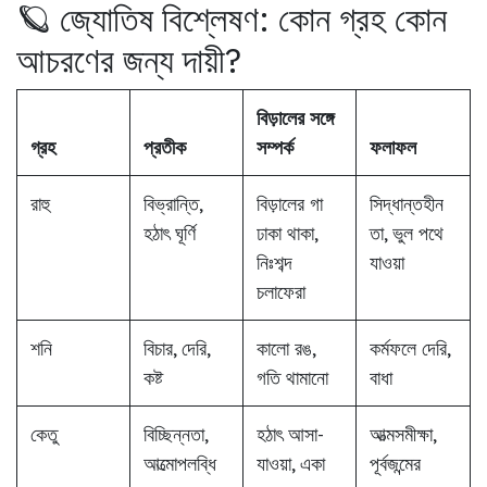
🪐 জ্যোতিষ বিশ্লেষণ: কোন গ্রহ কোন
আচরণের জন্য দায়ী?
বিড়ালের সঙ্গে
গ্রহ
প্রতীক
সম্পর্ক
ফলাফল
রাহু
বিভ্রান্তি,
বিড়ালের গা
সিদ্ধান্তহীন
হঠাৎ ঘূর্ণি
ঢাকা থাকা,
তা, ভুল পথে
নিঃশব্দ
যাওয়া
চলাফেরা
শনি
বিচার, দেরি,
কালো রঙ,
কর্মফলে দেরি,
কষ্ট
গতি থামানো
বাধা
কেতু
বিচ্ছিন্নতা,
হঠাৎ আসা-
আত্মসমীক্ষা,
আত্মোপলব্ধি
যাওয়া, একা
পূর্বজন্মের