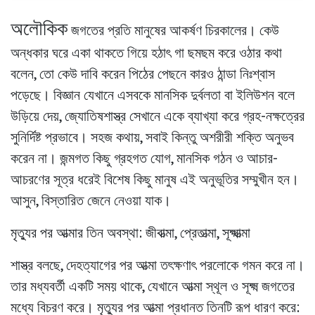
অলৌকিক
জগতের প্রতি মানুষের আকর্ষণ চিরকালের। কেউ
অন্ধকার ঘরে একা থাকতে গিয়ে হঠাৎ গা ছমছম করে ওঠার কথা
বলেন, তো কেউ দাবি করেন পিঠের পেছনে কারও ঠান্ডা নিঃশ্বাস
পড়েছে। বিজ্ঞান যেখানে এসবকে মানসিক দুর্বলতা বা ইলিউশন বলে
উড়িয়ে দেয়, জ্যোতিষশাস্ত্র সেখানে একে ব্যাখ্যা করে গ্রহ-নক্ষত্রের
সুনির্দিষ্ট প্রভাবে। সহজ কথায়, সবাই কিন্তু অশরীরী শক্তি অনুভব
করেন না। জন্মগত কিছু গ্রহগত যোগ, মানসিক গঠন ও আচার-
আচরণের সূত্র ধরেই বিশেষ কিছু মানুষ এই অনুভূতির সম্মুখীন হন।
আসুন, বিস্তারিত জেনে নেওয়া যাক।
মৃত্যুর পর আত্মার তিন অবস্থা: জীবাত্মা, প্রেতাত্মা, সূক্ষ্মাত্মা
শাস্ত্র বলছে, দেহত্যাগের পর আত্মা তৎক্ষণাৎ পরলোকে গমন করে না।
তার মধ্যবর্তী একটি সময় থাকে, যেখানে আত্মা স্থূল ও সূক্ষ্ম জগতের
মধ্যে বিচরণ করে। মৃত্যুর পর আত্মা প্রধানত তিনটি রূপ ধারণ করে: