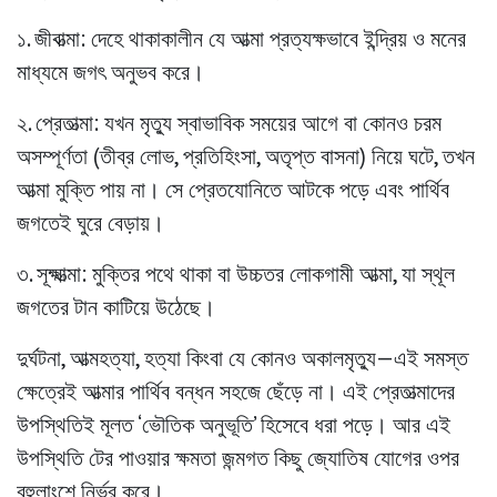
১.
জীবাত্মা
: দেহে থাকাকালীন যে আত্মা প্রত্যক্ষভাবে ইন্দ্রিয় ও মনের
মাধ্যমে জগৎ অনুভব করে।
২.
প্রেতাত্মা
: যখন মৃত্যু স্বাভাবিক সময়ের আগে বা কোনও চরম
অসম্পূর্ণতা (তীব্র লোভ, প্রতিহিংসা, অতৃপ্ত বাসনা) নিয়ে ঘটে, তখন
আত্মা মুক্তি পায় না। সে প্রেতযোনিতে আটকে পড়ে এবং পার্থিব
জগতেই ঘুরে বেড়ায়।
৩.
সূক্ষ্মাত্মা
: মুক্তির পথে থাকা বা উচ্চতর লোকগামী আত্মা, যা স্থূল
জগতের টান কাটিয়ে উঠেছে।
দুর্ঘটনা, আত্মহত্যা, হত্যা কিংবা যে কোনও অকালমৃত্যু—এই সমস্ত
ক্ষেত্রেই আত্মার পার্থিব বন্ধন সহজে ছেঁড়ে না। এই প্রেতাত্মাদের
উপস্থিতিই মূলত ‘ভৌতিক অনুভূতি’ হিসেবে ধরা পড়ে। আর এই
উপস্থিতি টের পাওয়ার ক্ষমতা জন্মগত কিছু জ্যোতিষ যোগের ওপর
বহুলাংশে নির্ভর করে।