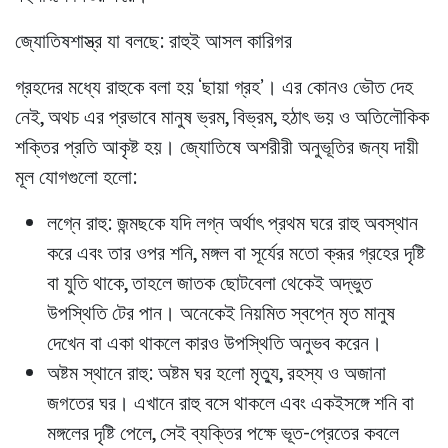
জ্যোতিষশাস্ত্র যা বলছে: রাহুই আসল কারিগর
গ্রহদের মধ্যে রাহুকে বলা হয় ‘ছায়া গ্রহ’। এর কোনও ভৌত দেহ
নেই, অথচ এর প্রভাবে মানুষ ভ্রম, বিভ্রম, হঠাৎ ভয় ও অতিলৌকিক
শক্তির প্রতি আকৃষ্ট হয়। জ্যোতিষে অশরীরী অনুভূতির জন্য দায়ী
মূল যোগগুলো হলো:
লগ্নে রাহু
: জন্মছকে যদি লগ্ন অর্থাৎ প্রথম ঘরে রাহু অবস্থান
করে এবং তার ওপর শনি, মঙ্গল বা সূর্যের মতো ক্রূর গ্রহের দৃষ্টি
বা যুতি থাকে, তাহলে জাতক ছোটবেলা থেকেই অদ্ভুত
উপস্থিতি টের পান। অনেকেই নিয়মিত স্বপ্নে মৃত মানুষ
দেখেন বা একা থাকলে কারও উপস্থিতি অনুভব করেন।
অষ্টম স্থানে রাহু
: অষ্টম ঘর হলো মৃত্যু, রহস্য ও অজানা
জগতের ঘর। এখানে রাহু বসে থাকলে এবং একইসঙ্গে শনি বা
মঙ্গলের দৃষ্টি পেলে, সেই ব্যক্তির পক্ষে ভূত-প্রেতের কবলে