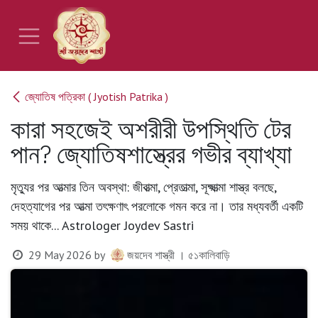
Skip to Content
জ্যোতিষ পত্রিকা ( Jyotish Patrika )
কারা সহজেই অশরীরী উপস্থিতি টের
পান? জ্যোতিষশাস্ত্রের গভীর ব্যাখ্যা
মৃত্যুর পর আত্মার তিন অবস্থা: জীবাত্মা, প্রেতাত্মা, সূক্ষ্মাত্মা শাস্ত্র বলছে,
দেহত্যাগের পর আত্মা তৎক্ষণাৎ পরলোকে গমন করে না। তার মধ্যবর্তী একটি
সময় থাকে... Astrologer Joydev Sastri
29 May 2026
by
জয়দেব শাস্ত্রী । ৫১কালিবাড়ি