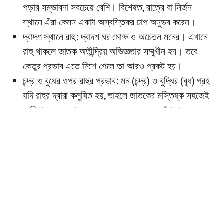
পড়ার সম্ভাবনা সবচেয়ে বেশি। বিশেষত, রাত্রে বা নির্জন
স্থানে এঁরা কেমন একটা অস্বস্তিকর চাপ অনুভব করেন।
দ্বাদশ স্থানে রাহু
: দ্বাদশ ঘর মোক্ষ ও অচেতন মনের। এখানে
রাহু থাকলে জাতক অতীন্দ্রিয় অভিজ্ঞতার সম্মুখীন হন। তবে
কেতুর প্রভাব এতে মিশে গেলে তা আরও প্রকট হয়।
চন্দ্র ও বুধের ওপর রাহুর প্রভাব
: মন (চন্দ্র) ও বুদ্ধির (বুধ) গ্রহ
যদি রাহুর দ্বারা কলুষিত হয়, তাহলে জাতকের মস্তিষ্ক সহজেই
নেতিবাচক তরঙ্গ গ্রহণ করে ফেলে। এর ফলে তাঁরা বাস্তব ও
কল্পনার সীমারেখা ঝাপসা দেখতে থাকেন।
রাক্ষসগণ: একটি গুরুত্বপূর্ণ জন্মগত চিহ্ন
বৈদিক জ্যোতিষে ২৭টি নক্ষত্রকে আবার তিনভাগে ভাগ করা হয়েছে:
দেবগণ, মনুষ্যগণ ও রাক্ষসগণ। যাঁরা রাক্ষসগণে জন্মেছেন (যেমন
অশ্বিনী, মঘা, মূলা, শতভিষা, জ্যেষ্ঠা, রেবতী ইত্যাদি নক্ষত্রের কিছু
চরণ), তাঁদের ষষ্ঠেন্দ্রিয় স্বাভাবিকভাবেই তীক্ষ্ণ হয়। তাঁদের পক্ষে