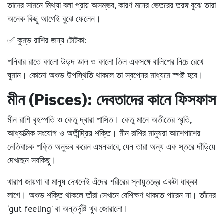
তাদের সামনে মিথ্যা বলা প্রায় অসম্ভব, কারণ মনের ভেতরের তরঙ্গ বুঝে তারা
অনেক কিছু আগেই বুঝে ফেলেন।
✅ কুম্ভ রাশির জন্য টোটকা:
শনিবার রাতে কালো উড়দ ডাল ও কালো তিল একসঙ্গে বালিশের নিচে রেখে
ঘুমান। কোনো অশুভ উপস্থিতি থাকলে তা স্বপ্নের মাধ্যমে স্পষ্ট হবে।
মীন (Pisces): দেবতাদের কানে ফিসফাস
মীন রাশি বৃহস্পতি ও কেতু দ্বারা শাসিত। কেতু মানে অতীতের স্মৃতি,
আধ্যাত্মিক সংযোগ ও অতীন্দ্রিয় শক্তি। মীন রাশির মানুষরা আশেপাশের
নেতিবাচক শক্তি অনুভব করেন এমনভাবে, যেন তারা অন্য এক স্তরে দাঁড়িয়ে
দেখছেন সবকিছু।
খারাপ জায়গা বা মানুষ দেখলেই এঁদের শরীরের স্নায়ুতন্ত্রে একটা ধাক্কা
লাগে। অশুভ শক্তি থাকলে তাঁরা সেখানে বেশিক্ষণ থাকতে পারেন না। তাঁদের
‘gut feeling’ বা অন্তর্দৃষ্টি খুব জোরালো।