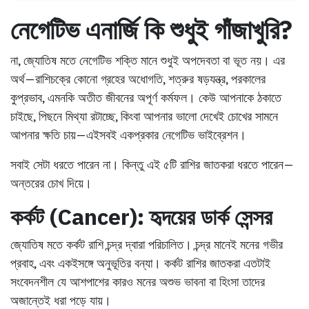
নেগেটিভ এনার্জি কি শুধুই গাঁজাখুরি?
না, জ্যোতিষ মতে নেগেটিভ শক্তি মানে শুধুই অপদেবতা বা ভূত নয়। এর
অর্থ—রাশিচক্রে কোনো গ্রহের অধোগতি, শত্রুর ষড়যন্ত্র, পরকালের
কুপ্রভাব, এমনকি অতীত জীবনের অপূর্ণ কর্মফল। কেউ আপনাকে ঠকাতে
চাইছে, পিছনে মিথ্যা রটাচ্ছে, কিংবা আপনার ভালো দেখেই চোখের সামনে
আপনার ক্ষতি চায়—এইসবই একপ্রকার নেগেটিভ ভাইব্রেশন।
সবাই সেটা ধরতে পারেন না। কিন্তু এই ৫টি রাশির জাতকরা ধরতে পারেন—
অন্তরের চোখ দিয়ে।
কর্কট (Cancer): হৃদয়ের ডার্ক সেন্সর
জ্যোতিষ মতে কর্কট রাশি চন্দ্র দ্বারা পরিচালিত। চন্দ্র মানেই মনের গভীর
প্রবাহ, এবং একইসঙ্গে অনুভূতির বন্যা। কর্কট রাশির জাতকরা এতটাই
সংবেদনশীল যে আশপাশের কারও মনের অশুভ ভাবনা বা হিংসা তাদের
অজান্তেই ধরা পড়ে যায়।