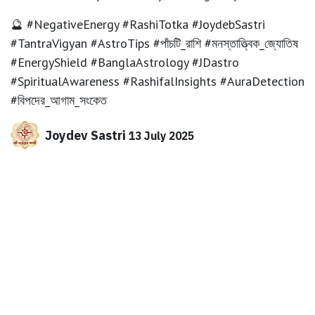
🔮 #NegativeEnergy #RashiTotka #JoydebSastri
#TantraVigyan #AstroTips #পাঁচটি_রাশি #মনস্তাত্ত্বিক_জ্যোতিষ
#EnergyShield #BanglaAstrology #JDastro
#SpiritualAwareness #RashifalInsights #AuraDetection
#বিপদের_আগাম_সংকেত
Joydev Sastri
13 July 2025
SHARE THIS POST
TAGS