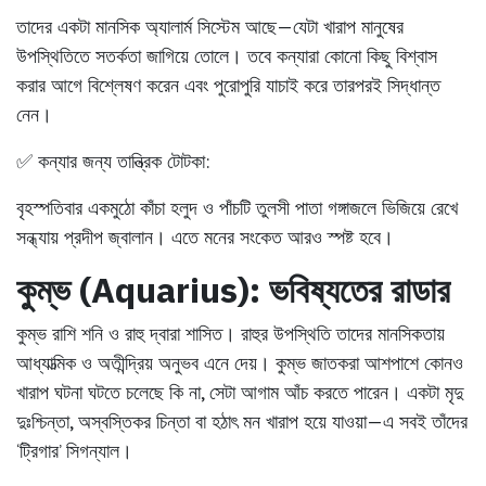
তাদের একটা মানসিক অ্যালার্ম সিস্টেম আছে—যেটা খারাপ মানুষের
উপস্থিতিতে সতর্কতা জাগিয়ে তোলে। তবে কন্যারা কোনো কিছু বিশ্বাস
করার আগে বিশ্লেষণ করেন এবং পুরোপুরি যাচাই করে তারপরই সিদ্ধান্ত
নেন।
✅ কন্যার জন্য তান্ত্রিক টোটকা:
বৃহস্পতিবার একমুঠো কাঁচা হলুদ ও পাঁচটি তুলসী পাতা গঙ্গাজলে ভিজিয়ে রেখে
সন্ধ্যায় প্রদীপ জ্বালান। এতে মনের সংকেত আরও স্পষ্ট হবে।
কুম্ভ (Aquarius): ভবিষ্যতের রাডার
কুম্ভ রাশি শনি ও রাহু দ্বারা শাসিত। রাহুর উপস্থিতি তাদের মানসিকতায়
আধ্যাত্মিক ও অতীন্দ্রিয় অনুভব এনে দেয়। কুম্ভ জাতকরা আশপাশে কোনও
খারাপ ঘটনা ঘটতে চলেছে কি না, সেটা আগাম আঁচ করতে পারেন। একটা মৃদু
দুঃশ্চিন্তা, অস্বস্তিকর চিন্তা বা হঠাৎ মন খারাপ হয়ে যাওয়া—এ সবই তাঁদের
‘ট্রিগার’ সিগন্যাল।