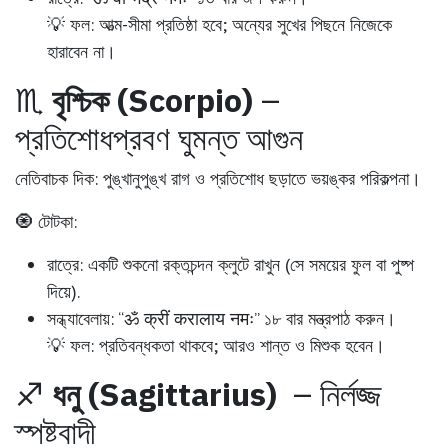
💡 ফল:
আত্ম-সীমা প্রতিষ্ঠা হবে; অন্যের সুখের পিছনে নিজেকে
হারাবেন না।
♏
বৃশ্চিক (Scorpio)
–
প্রতিশোধপ্রবণ ঘুমন্ত আগুন
নেতিবাচক দিক:
পুঙ্খানুপুঙ্খ রাগ ও প্রতিশোধ ছড়াতে ভয়ঙ্কর পরিকল্পনা।
🧿 টোটকা:
রাত্রে:
একটি শুকনো রক্তচন্দন ক্লুটে রাখুন (সে সময়ের ফুল বা পুষ্প
দিয়ে).
সন্ধ্যাবেলায়:
“ॐ क्रीं करालाय नमः” ১৮ বার মন্ত্রপাঠ করুন।
💡 ফল:
প্রতিবন্ধকতা থাকবে; আরও শান্ত ও মিশুক হবেন।
♐
ধনু (Sagittarius)
– নির্লজ্জ
স্পষ্টবাদী