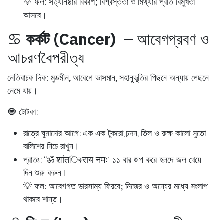
💡 ফল:
সত্যনিষ্ঠার বিকাশ; বিশ্বস্ততা ও মিথ্যার প্রতি বিমুখতা
আসবে।
♋
কর্কট (Cancer)
– আবেগপ্রবণ ও
আচরণবৈপরীত্য
নেতিবাচক দিক:
মুডমীন, আবেগে ভাসমান, সহানুভূতির পিছনে অন্যায় পেছনে
নেমে যায়।
🧿 টোটকা:
রাত্রে ঘুমানোর আগে:
এক এক টুকরো চন্দন, তিল ও রুক্ষ কালো সুতো
বালিশের নিচে রাখুন।
প্রাতঃ:
“ॐ शांतিকराय नमः” ১১ বার জপ করে হলদে জল খেয়ে
দিন শুরু করুন।
💡 ফল:
আবেগগত ভারসাম্য ফিরবে; নিজের ও অন্যের মধ্যে সংলাপ
থাকবে শান্ত।