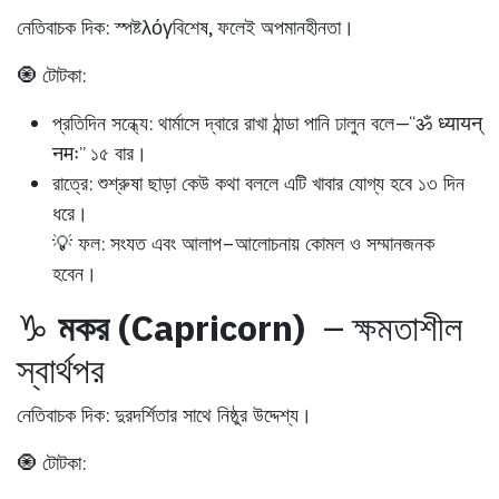
নেতিবাচক দিক:
স্পষ্টλόγবিশেষ, ফলেই অপমানহীনতা।
🧿 টোটকা:
প্রতিদিন সন্ধ্যে:
থার্মাসে দ্বারে রাখা ঠান্ডা পানি ঢালুন বলে—“ॐ ध्यायन्
नमः” ১৫ বার।
রাত্রে:
শুশ্রুষা ছাড়া কেউ কথা বললে এটি খাবার যোগ্য হবে ১৩ দিন
ধরে।
💡 ফল:
সংযত এবং আলাপ–আলোচনায় কোমল ও সম্মানজনক
হবেন।
♑
মকর (Capricorn)
– ক্ষমতাশীল
স্বার্থপর
নেতিবাচক দিক:
দুরদর্শিতার সাথে নিষ্ঠুর উদ্দেশ্য।
🧿 টোটকা: