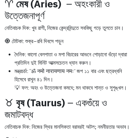
♈
মেষ (Aries)
– অহংকারী ও
উত্তেজনাপূর্ণ
নেতিবাচক দিক:
খুব রাগী, নিজের কেন্দ্রবিন্দুতে সবকিছু গড়ে তুলতে চান।
🧿 টোটকা:
শুক্র–রবি দিবসে পড়ুন
দৈনিক:
কালো বেলপাতা ও মশা বিচারের আগুনে পোড়ানো গুঁড়ো দ্বারা
প্রতিদিন দুই মিনিট আত্মসচেতন ধ্যান করুন।
মন্ত্রচর্চা:
“ॐ नमो नारायणाय नमः” জপ ১১ বার এবং ছত্রধ্বনি
হিসেবে রাখুন ৪১ দিন।
💡 ফল:
অহং ও উত্তেজনা কমবে; মন থাকবে শান্ত ও সুশৃঙ্খল।
♉
বৃষ (Taurus)
– একগুঁয়ে ও
জমাটবদ্ধ
নেতিবাচক দিক:
নিজের স্থির মানসিকতা বরাবরই অটল; নমনীয়তার অভাব।