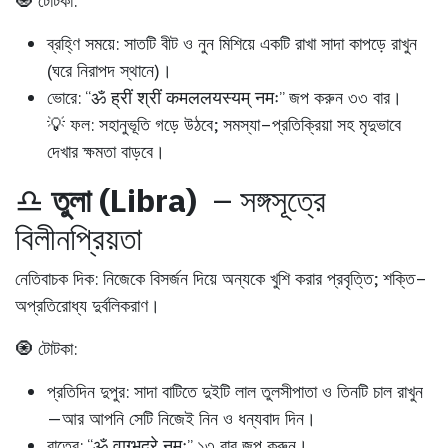
🧿 টোটকা:
ব্রহ্ণি সময়ে:
সাতটি বীট ও নুন মিশিয়ে একটি রাখা সাদা কাপড়ে রাখুন
(ঘরে নিরাপদ স্থানে)।
ভোরে:
“ॐ ह्रीं श्रीं कमललयस्यम् नमः” জপ করুন ৩৩ বার।
💡 ফল:
সহানুভূতি গড়ে উঠবে; সমস্যা–প্রতিক্রিয়া সহ মৃদুভাবে
দেখার ক্ষমতা বাড়বে।
♎
তুলা (Libra)
– সঙ্গসূত্রে
বিলীনপ্রিয়তা
নেতিবাচক দিক:
নিজেকে বিসর্জন দিয়ে অন্যকে খুশি করার প্রবৃত্তি; শক্তি–
অপ্রতিরোধ্য দুর্বলিকরাণ।
🧿 টোটকা:
প্রতিদিন দুপুর:
সাদা বাটিতে দুইটি লাল তুলসীপাতা ও তিনটি চাল রাখুন
—আর আপনি সেটি নিজেই নিন ও ধন্যবাদ দিন।
রাত্রে:
“ॐ वाग्भद्रे नमः” ১৩ বার জপ করুন।