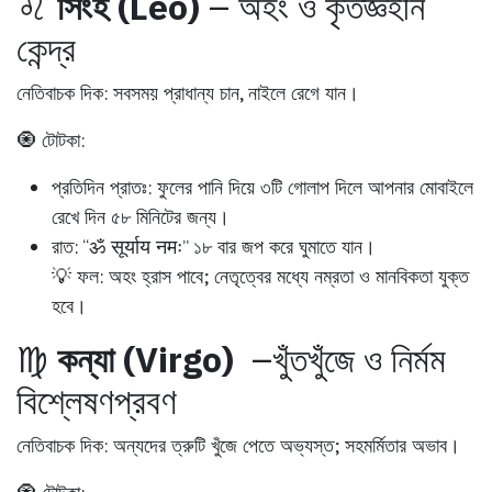
♌
সিংহ (Leo)
– অহং ও কৃতজ্ঞহীন
কেন্দ্র
নেতিবাচক দিক:
সবসময় প্রাধান্য চান, নাইলে রেগে যান।
🧿 টোটকা:
প্রতিদিন প্রাতঃ:
ফুলের পানি দিয়ে ৩টি গোলাপ দিলে আপনার মোবাইলে
রেখে দিন ৫৮ মিনিটের জন্য।
রাত:
“ॐ सूर्याय नमः” ১৮ বার জপ করে ঘুমাতে যান।
💡 ফল:
অহং হ্রাস পাবে; নেতৃত্বের মধ্যে নম্রতা ও মানবিকতা যুক্ত
হবে।
♍
কন্যা (Virgo)
–খুঁতখুঁজে ও নির্মম
বিশ্লেষণপ্রবণ
নেতিবাচক দিক:
অন্যদের ত্রুটি খুঁজে পেতে অভ্যস্ত; সহমর্মিতার অভাব।