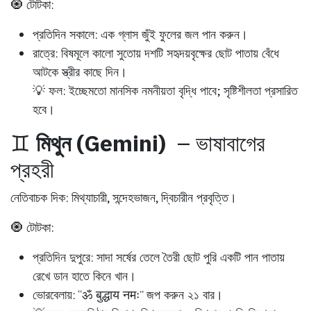
🧿 টোটকা:
প্রতিদিন সকালে:
এক গ্লাস জুঁই ফুলের জল পান করুন।
রাত্রে:
বিষমূলে কালো সুতোয় দশটি সহৃদয়বৃক্ষের ছোট পাতায় বেঁধে
আটকে স্ত্রীর কাছে দিন।
💡 ফল:
ইচ্ছেমতো মানসিক নমনীয়তা বৃদ্ধি পাবে; সৃষ্টিশীলতা প্রসারিত
হবে।
♊
মিথুন (Gemini)
– ভাষাবাগের
প্রহরী
নেতিবাচক দিক:
মিথ্যাচারী, সন্দেহভাজন, দ্বিচারীন প্রবৃত্তি।
🧿 টোটকা:
প্রতিদিন দুপুরে:
সাদা সর্ষের তেলে তৈরী ছোট পুরি একটি পান পাতায়
রেখে ডান হাতে কিনে খান।
ভোরবেলায়:
“ॐ बुद्धाय नमः” জপ করুন ২১ বার।