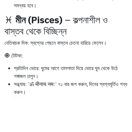
সমন্বয় হবে।
♓
মীন (Pisces)
– কল্পনাশীল ও
বাস্তব থেকে বিচ্ছিন্ন
নেতিবাচক দিক:
স্বপ্নের পেছনে বাস্তব চেতনা হারিয়ে ফেলেন।
🧿 টোটকা:
প্রতিদিন ভোরে:
ঘুমের আগে তালপাতা দিয়ে ভোরে ঘুম থেকে উঠে
গঙ্গাজল ঢালুন।
সন্ধ্যায়:
“ॐ मीनाय नमः” ৭১ বার জপ করুন, দিনের স্বপ্নমূর্তিও গন্ধ
করুন।
💡 ফল:
বাস্তবের সাথে সংযোগ ফিরবে; কল্পনা ও বাস্তবের মধ্যকার
সেতুবন্ধন দৃঢ় হবে।
প্রত্যেক রাশির নেতিবাচক বৈশিষ্ট্য নির্দিষ্ট শাস্ত্রীয়
দৃষ্টিভঙ্গীতে নিষ্পত্তি করা হয়েছে। এই টোটকা ও