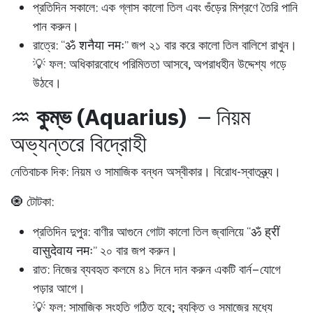
প্রতিদিন সকালে:
এক গ্লাস কালো তিল এবং গুঁড়ের মিশ্রণে তৈরি পানি
পান করুন।
রাত্রে:
“ॐ शनैया नमः” জপ ২১ বার করে কালো তিল বালিশে রাখুন।
💡 ফল:
অধিকারবোধে পরিমিততা আসবে, অপরাধহীন উদ্দেশ্য গড়ে
উঠবে।
♒
কুম্ভ (Aquarius)
– নিয়ম
অভ্যন্তরে বিদ্রোহী
নেতিবাচক দিক:
নিয়ম ও সামাজিক বন্ধন অস্বীকার। বিরোধ-স্বাতন্ত্র্য।
🧿 টোটকা:
প্রতিদিন দুপুর:
বাণীর আগুনে গোটা কালো তিল জ্বালিয়ে “ॐ ह्रीं
वासुदेवाय नमः” ২০ বার জপ করুন।
রাত:
নিজের ব্যবহৃত কলমে ৪১ দিনে দান করুন একটি বার্ন–যোগে
পড়ার আগে।
💡 ফল:
সামাজিক সংহতি গঠিত হবে; ব্যক্তি ও সমাজের মধ্যে