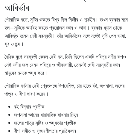
আবির্ভাব
পৌরাণিক মতে, সৃষ্টির শুরুতে বিশ্ব ছিল নির্জীব ও শব্দহীন। তখন ব্রহ্মার মনে
হল—সৃষ্টিকে অর্থবহ করতে প্রয়োজন জ্ঞান ও ভাষা। ব্রহ্মার ধ্যান থেকে
আবির্ভূত হলেন দেবী সরস্বতী। তাঁর আবির্ভাবের সঙ্গে সঙ্গেই সৃষ্টি পেল ভাষা,
সুর ও ছন্দ।
বৈদিক যুগে সরস্বতী কেবল দেবী নন, তিনি ছিলেন একটি পবিত্র নদীর রূপও।
সেই নদীর জল যেমন পবিত্র ও জীবনদায়ী, তেমনই দেবী সরস্বতীর জ্ঞান
মানুষের মনকে শুদ্ধ করে।
পৌরাণিক বর্ণনায় দেবী শ্বেতপদ্মে উপবেশিত, চার হাতে বই, জপমালা, জলের
পাত্র ও বীণা ধারণ করেন।
বই
বিদ্যার প্রতীক
জপমালা
জ্ঞানের ধারাবাহিক সাধনার চিহ্ন
জলের পাত্র
সৃষ্টির ও শুদ্ধতার প্রতীক
বীণা
সঙ্গীত ও সৃজনশীলতার প্রতিফলন