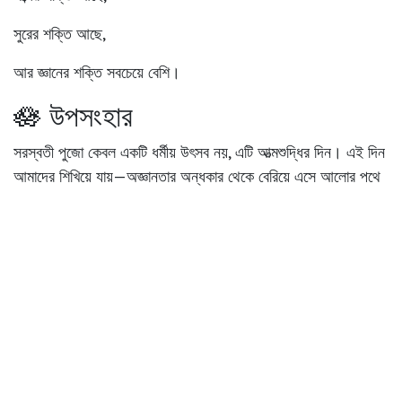
সুরের শক্তি আছে,
আর জ্ঞানের শক্তি সবচেয়ে বেশি।
🪷 উপসংহার
সরস্বতী পুজো কেবল একটি ধর্মীয় উৎসব নয়, এটি আত্মশুদ্ধির দিন। এই দিন
আমাদের শিখিয়ে যায়—অজ্ঞানতার অন্ধকার থেকে বেরিয়ে এসে আলোর পথে
হাঁটার শিক্ষা।
২৩ জানুয়ারি, বসন্ত পঞ্চমীর দিনে, দেবী সরস্বতীর চরণে প্রণাম জানিয়ে এই
কামনাই করা যাক—
আমাদের জ্ঞান যেন অহংকার না আনে,
আমাদের বিদ্যা যেন মানবিকতা শেখায়,
আর আমাদের সৃজনশীলতা যেন সমাজকে আলোকিত করে।