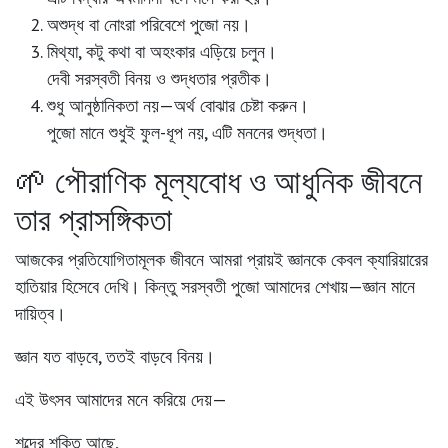
অশুদ্ধ বা নোংরা পরিবেশে পুজো নয়।
মিথ্যা, কটু কথা বা অহংকার এড়িয়ে চলুন।
দেবী সরস্বতী বিনয় ও শুদ্ধতার প্রতীক।
শুধু আনুষ্ঠানিকতা নয়—অর্থ বোঝার চেষ্টা করুন।
পুজো মানে শুধুই ফুল-ধূপ নয়, এটি মননের শুদ্ধতা।
🌱 পৌরাণিক মূল্যবোধ ও আধুনিক জীবনে
তার প্রাসঙ্গিকতা
আজকের প্রতিযোগিতামূলক জীবনে আমরা প্রায়ই জ্ঞানকে কেবল ক্যারিয়ারের
হাতিয়ার হিসেবে দেখি। কিন্তু সরস্বতী পুজো আমাদের শেখায়—জ্ঞান মানে
দায়িত্ব।
জ্ঞান যত বাড়বে, ততই বাড়বে বিনয়।
এই উৎসব আমাদের মনে করিয়ে দেয়—
শব্দের শক্তি আছে,