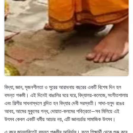
বিদ্যা, জ্ঞান, সৃজনশীলতা ও সুরের আরাধনায় বছরের একটি বিশেষ দিন হল
বসন্ত পঞ্চমী
। এই দিনেই বাঙালির ঘরে ঘরে, বিদ্যালয়-কলেজে, সংগীতশালায়
এবং শিল্পীর সাধনাস্থলে বন্দিত হন বিদ্যার দেবী সরস্বতী। সাদা-হলুদ রঙের
আবহ, আমের মুকুলের গন্ধ, দোয়াত-কলমের পবিত্রতা—সব মিলিয়ে এই
উৎসব কেবল একটি ধর্মীয় আচার নয়, এটি জ্ঞানচর্চার সামাজিক উৎসব।
এ বছর জানুয়ারিতেই বসন্ত পঞ্চমীর আবির্ভাব। ফলে শিক্ষার্থী থেকে শুরু করে