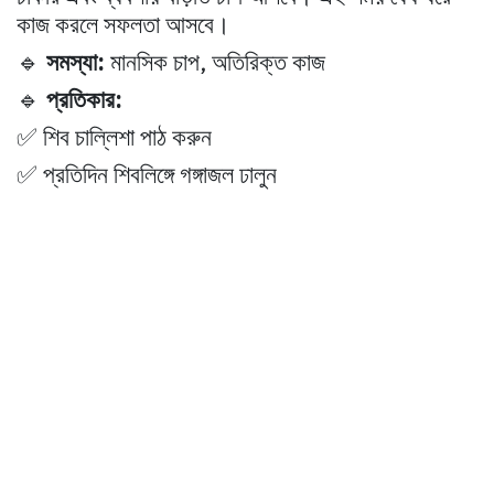
কাজ করলে সফলতা আসবে।
🔹
সমস্যা:
মানসিক চাপ, অতিরিক্ত কাজ
🔹
প্রতিকার:
✅ শিব চাল্লিশা পাঠ করুন
✅ প্রতিদিন শিবলিঙ্গে গঙ্গাজল ঢালুন
♎ তুলা রাশি (Libra) – প্রেম ও অর্থনীতিতে
উন্নতি
প্রভাব:
এই গ্রহণ
আয়ের নতুন উৎস আনতে পারে
, প্রেমের সম্পর্কে
উন্নতি হবে।
🔹
সমস্যা:
অতিরিক্ত আত্মবিশ্বাস, খরচ বৃদ্ধি
🔹
প্রতিকার:
✅ হনুমান চাল্লিশা পাঠ করুন