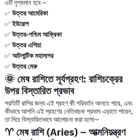
এটি দৃশ্যমান হবে –
✅
উত্তর আমেরিকা
✅
ইউরোপ
✅
উত্তর-পশ্চিম আফ্রিকা
✅
উত্তর এশিয়া
✅
আটলান্টিক মহাসাগর
✅
উত্তর মেরু
🌞 মেষ রাশিতে সূর্যগ্রহণ: রাশিচক্রের
উপর বিস্তারিত প্রভাব
প্রতিটি রাশির জন্য এই গ্রহণ কী পরিবর্তন আনতে পারে, এবং
কীভাবে আপনি এই গ্রহণের নেতিবাচক প্রভাব এড়াতে পারেন,
তা নিচে বিস্তারিতভাবে আলোচনা করা হলো—
♈ মেষ রাশি (Aries) – আত্মনিয়ন্ত্রণ