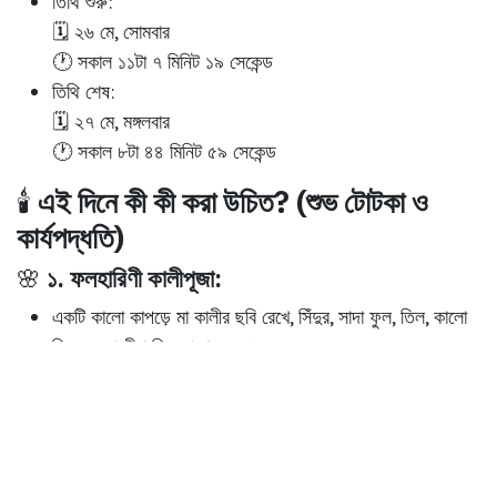
তিথি শুরু:
🗓️ ২৬ মে, সোমবার
🕐 সকাল ১১টা ৭ মিনিট ১৯ সেকেন্ড
তিথি শেষ:
🗓️ ২৭ মে, মঙ্গলবার
🕐 সকাল ৮টা ৪৪ মিনিট ৫৯ সেকেন্ড
🕯️
এই দিনে কী কী করা উচিত? (শুভ টোটকা ও
কার্যপদ্ধতি)
🌸
১. ফলহারিণী কালীপূজা:
একটি কালো কাপড়ে মা কালীর ছবি রেখে, সিঁদুর, সাদা ফুল, তিল, কালো
তিল ও ধূপ-দীপ দিয়ে পূজা করুন।
সন্ধ্যায় দক্ষিণমুখী হয়ে পূজা করলে আরও ফলপ্রদ হয়।
🔮
২. অশুভ কর্মফল থেকে মুক্তির জন্য টোটকা:
শনিবার সূর্যাস্তের সময় নিজের ছায়া লোহার পাত্রে পড়ে এমনভাবে
দাঁড়িয়ে, তাতে কালো তিল ও সরষের তেল দিন।