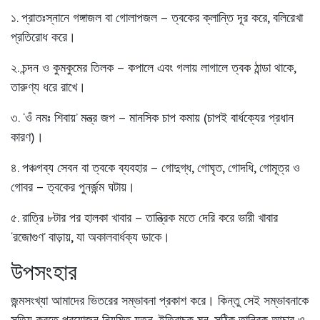
১.
প্রাতঃস্নানে গঙ্গাজল বা গোলাপজল
– ত্বকের ক্লান্তি দূর করে, বলিরেখা
প্রতিরোধ করে।
২.
চন্দন ও কুমকুমের তিলক
– কপালে এবং গলায় লাগালে ত্বক ঠান্ডা থাকে,
তারুণ্য ধরে রাখে।
৩.
‘ওঁ নমঃ শিবায়’ মন্ত্র জপ
– মানসিক চাপ কমায় (চাপই বার্ধক্যের প্রধান
কারণ)।
৪.
পঞ্চগব্য সেবন বা ত্বকে ব্যবহার
– গোদুগ্ধ, গোঘৃত, গোদধি, গোমূত্র ও
গোবর – ত্বকের পুনর্জন্ম ঘটায়।
৫.
রাত্রি ৮টার পর হালকা খাবার
– তান্ত্রিক মতে দেরি করে ভারী খাবার
‘রজোগুণ’ বাড়ায়, যা অকালবার্ধক্য ডাকে।
উপসংহার
জন্মসংখ্যা আমাদের ভিতরের সম্ভাবনা প্রকাশ করে। কিন্তু সেই সম্ভাবনাকে
সত্যি করতে প্রয়োজন নিয়মিত যত্ন, ইতিবাচক মন, সঠিক তান্ত্রিক আচার ও