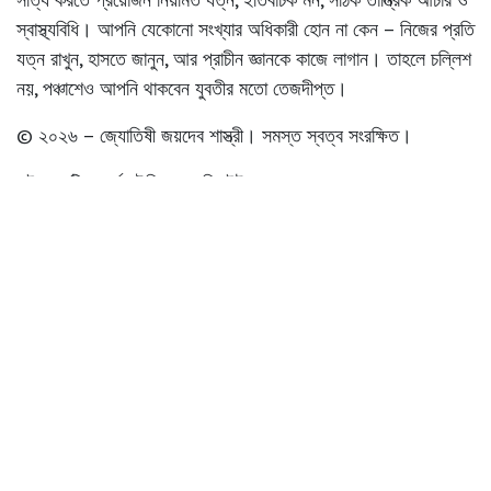
স্বাস্থ্যবিধি। আপনি যেকোনো সংখ্যার অধিকারী হোন না কেন – নিজের প্রতি
যত্ন রাখুন, হাসতে জানুন, আর প্রাচীন জ্ঞানকে কাজে লাগান। তাহলে চল্লিশ
নয়, পঞ্চাশেও আপনি থাকবেন যুবতীর মতো তেজদীপ্ত।
© ২০২৬ – জ্যোতিষী জয়দেব শাস্ত্রী। সমস্ত স্বত্ব সংরক্ষিত।
এই লেখাটি সম্পূর্ণ মৌলিক ও কপিরাইট-মুক্ত নয় বরং লেখকের একচ্ছত্র
মালিকানাধীন। যেকোনো মাধ্যমে ব্যবহারের জন্য পূর্বানুমতি আবশ্যক নয়,
তবে লেখকের নাম অবশ্যই উল্লেখ রাখতে হবে।
Subrata Chakravarty
30 May 2026
SHARE THIS POST