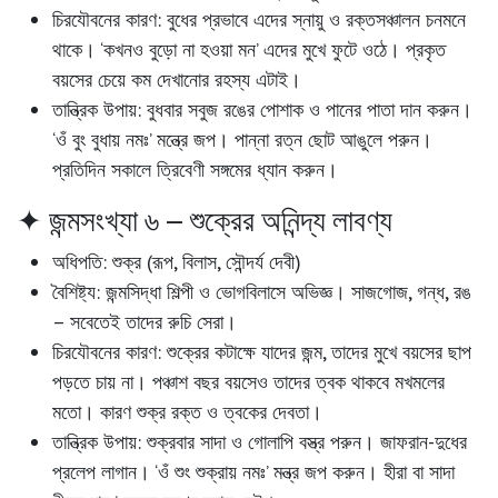
চিরযৌবনের কারণ:
বুধের প্রভাবে এদের স্নায়ু ও রক্তসঞ্চালন চনমনে
থাকে। ‘কখনও বুড়ো না হওয়া মন’ এদের মুখে ফুটে ওঠে। প্রকৃত
বয়সের চেয়ে কম দেখানোর রহস্য এটাই।
তান্ত্রিক উপায়:
বুধবার সবুজ রঙের পোশাক ও পানের পাতা দান করুন।
‘ওঁ বুং বুধায় নমঃ’ মন্ত্রে জপ। পান্না রত্ন ছোট আঙুলে পরুন।
প্রতিদিন সকালে ত্রিবেণী সঙ্গমের ধ্যান করুন।
✦ জন্মসংখ্যা ৬ – শুক্রের অনিন্দ্য লাবণ্য
অধিপতি:
শুক্র (রূপ, বিলাস, সৌন্দর্য দেবী)
বৈশিষ্ট্য:
জন্মসিদ্ধা শিল্পী ও ভোগবিলাসে অভিজ্ঞ। সাজগোজ, গন্ধ, রঙ
– সবেতেই তাদের রুচি সেরা।
চিরযৌবনের কারণ:
শুক্রের কটাক্ষে যাদের জন্ম, তাদের মুখে বয়সের ছাপ
পড়তে চায় না। পঞ্চাশ বছর বয়সেও তাদের ত্বক থাকবে মখমলের
মতো। কারণ শুক্র রক্ত ও ত্বকের দেবতা।
তান্ত্রিক উপায়:
শুক্রবার সাদা ও গোলাপি বস্ত্র পরুন। জাফরান-দুধের
প্রলেপ লাগান। ‘ওঁ শুং শুক্রায় নমঃ’ মন্ত্র জপ করুন। হীরা বা সাদা