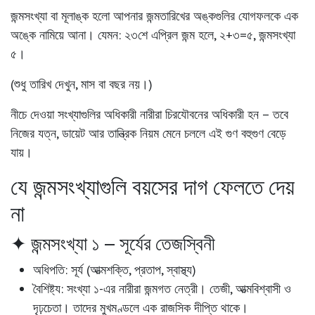
জন্মসংখ্যা বা
মূলাঙ্ক
হলো আপনার জন্মতারিখের অঙ্কগুলির যোগফলকে এক
অঙ্কে নামিয়ে আনা। যেমন: ২৩শে এপ্রিল জন্ম হলে, ২+৩=৫, জন্মসংখ্যা
৫।
(শুধু তারিখ দেখুন, মাস বা বছর নয়।)
নীচে দেওয়া সংখ্যাগুলির অধিকারী নারীরা চিরযৌবনের অধিকারী হন – তবে
নিজের যত্ন, ডায়েট আর তান্ত্রিক নিয়ম মেনে চললে এই গুণ বহুগুণ বেড়ে
যায়।
যে জন্মসংখ্যাগুলি বয়সের দাগ ফেলতে দেয়
না
✦ জন্মসংখ্যা ১ – সূর্যের তেজস্বিনী
অধিপতি:
সূর্য (আত্মশক্তি, প্রতাপ, স্বাস্থ্য)
বৈশিষ্ট্য:
সংখ্যা ১-এর নারীরা জন্মগত নেত্রী। তেজী, আত্মবিশ্বাসী ও
দৃঢ়চেতা। তাদের মুখমণ্ডলে এক রাজসিক দীপ্তি থাকে।