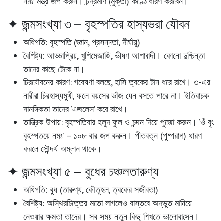
নমঃ’ মন্ত্র জপ করুন। চন্দ্রমণি (মুক্তা) কণ্ঠে ধারণ করবেন।
✦ জন্মসংখ্যা ৩ – বৃহস্পতির হাস্যভরা যৌবন
অধিপতি:
বৃহস্পতি (জ্ঞান, প্রসন্নতা, দীর্ঘায়ু)
বৈশিষ্ট্য:
আড্ডাপ্রিয়, খুশিমেজাজি, ভীষণ আশাবাদী। কোনো দুশ্চিন্তা
তাদের কাছে টেকে না।
চিরযৌবনের কারণ:
গবেষণা বলছে, হাসি ত্বকের টান ধরে রাখে। ৩-এর
নারীরা চিরহাস্যমুখী, ফলে বয়সের ভাঁজ যেন বসতে পারে না। ইতিবাচক
মানসিকতা তাদের ‘এজলেস’ করে রাখে।
তান্ত্রিক উপায়:
বৃহস্পতিবার হলুদ ফুল ও চন্দন দিয়ে পুজো করুন। ‘ওঁ বৃং
বৃহস্পতয়ে নমঃ’ – ১০৮ বার জপ করুন। পীতরত্ন (পুষ্পরাগ) ধারণ
করলে সৌন্দর্য অম্লান থাকে।
✦ জন্মসংখ্যা ৫ – বুধের চঞ্চলতারুণ্য
অধিপতি:
বুধ (তারুণ্য, কৌতূহল, ত্বকের সজীবতা)
বৈশিষ্ট্য:
অস্থিরচিত্তের মতো লাগলেও বাস্তবে অদ্ভুত মানিয়ে
নেওয়ার ক্ষমতা তাদের। সব সময় নতুন কিছু শিখতে ভালোবাসেন।