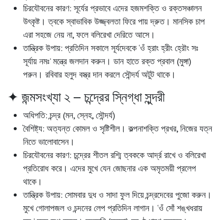
চিরযৌবনের কারণ:
সূর্যের প্রভাবে এদের হজমশক্তি ও রক্তসঞ্চালন
উৎকৃষ্ট। ত্বকে স্বাভাবিক উজ্জ্বলতা ফিরে পায় দ্রুত। মানসিক চাপ
এরা সহজে নেয় না, ফলে বলিরেখা দেরিতে আসে।
তান্ত্রিক উপায়:
প্রতিদিন সকালে সূর্যদেবকে ‘ওঁ হ্রাং হ্রীং হ্রৌং সঃ
সূর্যায় নমঃ’ মন্ত্রে জলদান করুন। ডান হাতে রক্ত প্রবাল (মুঙ্গা)
পরুন। রবিবার হলুদ বস্ত্র দান করলে সৌন্দর্য অটুট থাকে।
✦ জন্মসংখ্যা ২ – চন্দ্রের স্নিগ্ধা সুন্দরী
অধিপতি:
চন্দ্র (মন, স্নেহ, সৌন্দর্য)
বৈশিষ্ট্য:
অত্যন্ত কোমল ও সৃষ্টিশীল। কল্পনাশক্তি প্রখর, নিজের যত্ন
নিতে ভালোবাসেন।
চিরযৌবনের কারণ:
চন্দ্রের শীতল রশ্মি ত্বককে আর্দ্র রাখে ও বলিরেখা
প্রতিরোধ করে। এদের মুখে যেন জোছনার এক অমৃতময়ী প্রলেপ
থাকে।
তান্ত্রিক উপায়:
সোমবার দুধ ও সাদা ফুল দিয়ে চন্দ্রদেবের পুজো করুন।
মুখে গোলাপজল ও চন্দনের লেপ প্রতিদিন লাগান। ‘ওঁ সোঁ শঙ্খধরায়