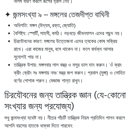
নীলম ধারণ করলে রূপের হ্রাস নেই।
✦ জন্মসংখ্যা ৯ – মঙ্গলের তেজদীপ্ত বাঘিনী
অধিপতি:
মঙ্গল (উদ্যম, রক্ত, জ্যোতি)
বৈশিষ্ট্য:
স্পোর্টি, সাহসী, কর্মঠ। নড়বড়ে জীবনযাপন এদের পছন্দ নয়।
চিরযৌবনের কারণ:
মঙ্গলের উত্তেজনা এদের ত্বকের কোষ সক্রিয়
রাখে। এরা কাজের মানুষ, বসে থাকেন না। ফলে বার্ধক্য আসার
সুযোগই পায় না।
তান্ত্রিক উপায়:
মঙ্গলবার লাল বস্ত্র ও মসুর ডাল দান করুন। ‘ওঁ ক্রাং
ক্রীং ক্রৌং সঃ মঙ্গলায় নমঃ’ মন্ত্র জপ করুন। প্রবাল (মুঙ্গা) ও লোহিত
বর্ণের পোশাক পরুন। মেজাজ শান্ত রাখুন।
চিরযৌবনের জন্য তান্ত্রিক জ্ঞান (যে-কোনো
সংখ্যার জন্য প্রযোজ্য)
শুধু জন্মসংখ্যা যথেষ্ট নয়। নীচের পাঁচটি তান্ত্রিক নিয়ম প্রতিদিন পালন করলে
আপনি বয়সের হাতকে ধাক্কা দিতে পারবেন: